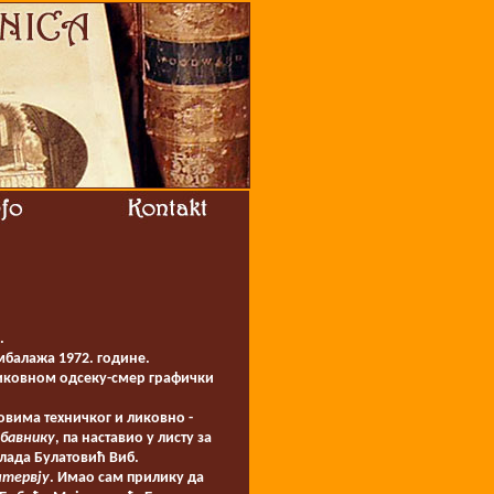
.
мбалажа 1972. године.
иковном одсеку-смер графички
овима техничког и ликовно -
бавнику
, па наставио у листу за
Влада Булатовић Виб.
тервју
. Имао сам прилику да