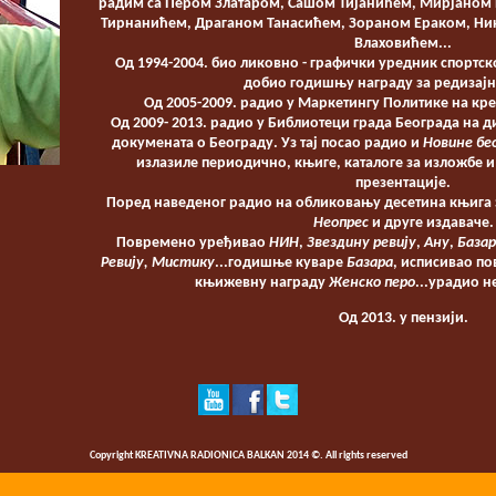
радим са Пером Златаром, Сашом Тијанићем, Мирјаном 
Тирнанићем, Драганом Танасићем, Зораном Ераком, Н
Влаховићем...
Од 1994-2004. био ликовно - графички уредник спортс
добио годишњу награду за редизајн 
Од 2005-2009. радио у Маркетингу Политике на кр
Од 2009- 2013. радио у Библиотеци града Београда на д
докумената о Београду. Уз тај посао радио и
Новине бе
излазиле периодично, књиге, каталоге за изложбе и
презентације.
Поред наведеног радио на обликовању десетина књига
Неопрес
и друге издаваче.
Повремено уређивао
НИН
,
Звездину ревију
,
Ану
,
Базар
Ревију, Мистику
...годишње куваре
Базара
, исписивао п
књижевну награду
Женско перо
...урадио 
Од 2013. у пензији.
Copyright KREATIVNA RADIONICA BALKAN 2014 ©. All rights reserved