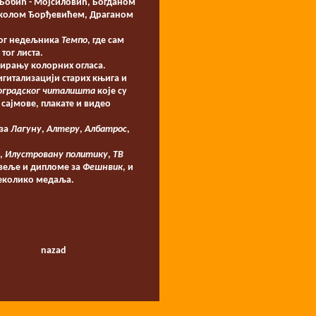
Бобић - Мојсиловић, Богданом
иколом Ђорђевићем, Драганом
ког недељника
Темпо
, где сам
тог листа.
еирању колорних огласа.
игитализацији старих књига и
оградског читалишта
које су
 сајмове, плакате и видео
 за
Лагуну
,
Алтеру
,
Албатрос
,
,
Илустровану политику
,
ТВ
овеље и дипломе за
Фешнвик
, и
неколико медаља.
nazad