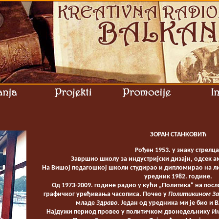
ЗОРАН СТАНКОВИЋ
Рођен 1953. у знаку стрелца
Завршио школу за индустријски дизајн, одсек а
На Вишој педагошкој школи студирао и дипломирао на л
уредник 1982. године.
Од 1973-2009. године радио у кући „Политика“ на посл
графичког уређивања часописа. Почео у
Политикином За
младе
Здраво
. Један од уредника ми је био и 
Најдужи период провео у политичком двонедељнику
Ин