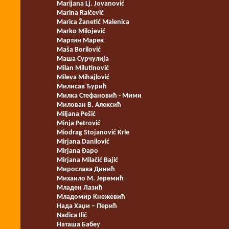
Marijana Lj. Jovanović
Marina Raičević
Marica Žanetić Malenica
Marko Milojević
Мартин Марек
Maša Borilović
Маша Сурчулија
Milan Milutinović
Mileva Mihajlović
Милисав Ђурић
Милка Стефановић - Мими
Милован В. Алексић
Miljana Pešić
Minja Petrović
Miodrag Stojanović Krle
Mirjana Danilović
Mirjana Đapo
Mirjana Milačić Bajić
Мирослава Динић
Михаило М. Јеремић
Младен Лазић
Младомир Кнежевић
Нада Хаџи – Перић
Nadica Ilić
Наташа Бабеу