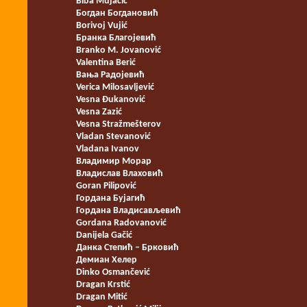
Biba Mujačić
Богдан Богдановић
Borivoj Vujić
Бранка Благојевић
Branko M. Jovanović
Valentina Berić
Вања Радојевић
Verica Milosavljević
Vesna Đukanović
Vesna Zazić
Vesna Stražmešterov
Vladan Stevanović
Vladana Ivanov
Владимир Морар
Владислав Влаховић
Goran Pilipović
Гордана Бујагић
Гордана Владисављевић
Gordana Radovanović
Danijela Gačić
Данка Степић – Брковић
Демиан Хелер
Dinko Osmančević
Dragan Krstić
Dragan Mitić