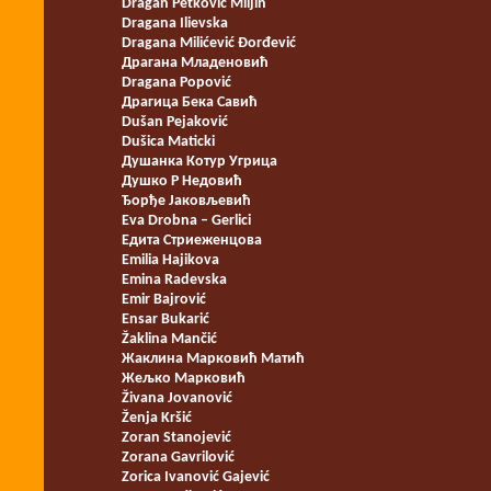
Dragan Petković Miljin
Dragana Ilievska
Dragana Milićević Đorđević
Драгана Младеновић
Dragana Popović
Драгица Бека Савић
Dušan Pejaković
Dušica Maticki
Душанка Котур Угрица
Душко Р Недовић
Ђорђе Јаковљевић
Eva Drobna – Gerlici
Едита Стриеженцова
Emilia Hajikova
Emina Radevska
Emir Bajrović
Ensar Bukarić
Žaklina Mančić
Жаклина Марковић Матић
Жељко Марковић
Živana Jovanović
Ženja Kršić
Zoran Stanojević
Zorana Gavrilović
Zorica Ivanović Gajević