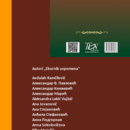
Autori „Zbornik uspomena”
Avdulah Ramčilović
Александар В. Павловић
Александар Кнежевић
Александар Марић
Aleksandra Lekić Vujisić
Ana Jovanović
Ана Стојановић
Анђела Стефановић
Анна Подгорная
Anna Sokolovičova