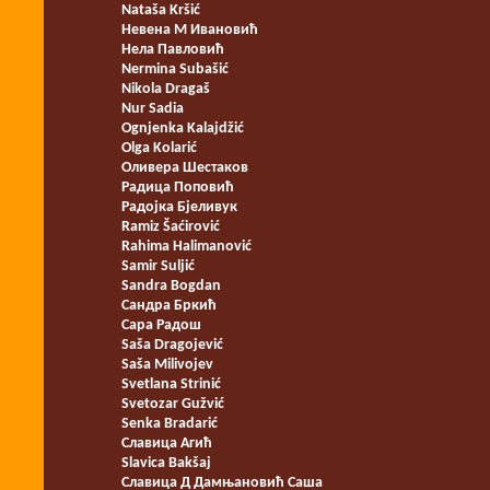
Nataša Kršić
Невена М Ивановић
Нела Павловић
Nermina Subašić
Nikola Dragaš
Nur Sadia
Ognjenka Kalajdžić
Olga Kolarić
Оливера Шестаков
Радица Поповић
Радојка Бјеливук
Ramiz Šaćirović
Rahima Halimanović
Samir Suljić
Sandra Bogdan
Сандра Бркић
Сара Радош
Saša Dragojević
Saša Milivojev
Svetlana Strinić
Svetozar Gužvić
Senka Bradarić
Славица Агић
Slavica Bakšaj
Славица Д Дамњановић Саша