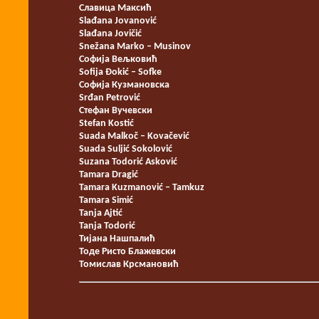
Славица Максић
Slađana Jovanović
Slađana Jovičić
Snežana Marko – Musinov
Софија Вељковић
Sofija Đokić – Sofke
Софија Кузмановска
Srđan Petrović
Стефан Вучевски
Stefan Kostić
Suada Malkoč – Kovačević
Suada Suljić Sokolović
Suzana Todorić Asković
Tamara Dragić
Tamara Kuzmanović – Tamkuz
Tamara Simić
Tanja Ajtić
Tanja Todorić
Тијана Нашпалић
Тоде Ристо Блажевски
Томислав Крсмановић