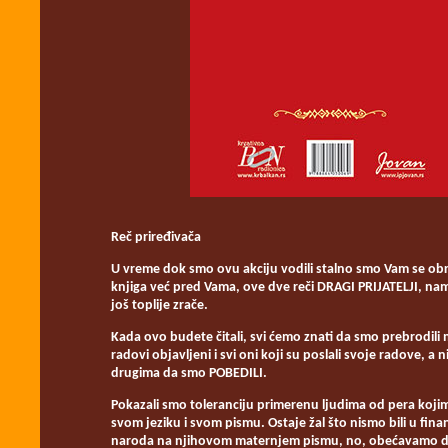
Reč priređivača
U vreme dok smo ovu akciju vodili stalno smo Vam se obr
knjiga već pred Vama, ove dve reči DRAGI PRIJATELJI, nam
još toplije zrače.
Kada ovo budete čitali, svi ćemo znati da smo prebrodili
radovi objavljeni i svi oni koji su poslali svoje radove, 
drugima da smo POBEDILI.
Pokazali smo toleranciju primerenu ljudima od pera kojima
svom jeziku i svom pismu. Ostaje žal što nismo bili u fi
naroda na njihovom maternjem pismu, no, obećavamo da 