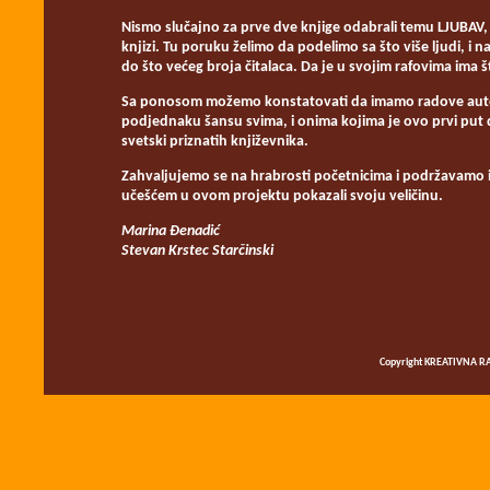
Nismo slučajno za prve dve knjige odabrali temu LJUBAV, 
knjizi. Tu poruku želimo da podelimo sa što više ljudi, i
do što većeg broja čitalaca. Da je u svojim rafovima ima š
Sa ponosom možemo konstatovati da imamo radove autora i
podjednaku šansu svima, i onima kojima je ovo prvi put d
svetski priznatih književnika.
Zahvaljujemo se na hrabrosti početnicima i podržavamo ih
učešćem u ovom projektu pokazali svoju veličinu.
Marina Đenadić
Stevan Krstec Starčinski
Copyright KREATIVNA RA