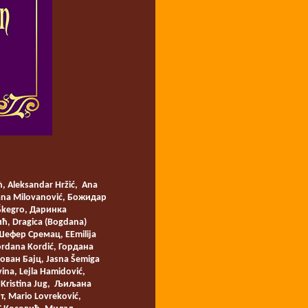
, Aleksandar Hržić, Ana
ojana Milovanović, Божидар
 Škegro, Даринка
ћ, Dragica (Bogdana)
 Шефер Сремац, EEmilija
Gordana Kordić, Гордана
Јован Бајц, Jasna Šemiga
ina, Lejla Hamidović,
 Kristina Jug, Љиљана
, Mario Lovreković,