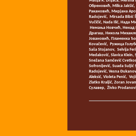
Matija R. Drljača, Meri
Обреновић, Milica Jakši
Ракановић, Мирјана Арсен
Radojević, Mirsada Bib
Vučičić, Nada Ilić, Нада 
Немања Новчић, Ненад Мит
Драгаш, Никола Михаилов
Јовановић, Пламенка Ђого
Kovačević, Ружица Голуб
Saša Stojanov, Selvija F
Medaković, Slavica Klein
Snežana Samčević Cvetkos
Sofronijević, Suada Suljić
Radojević, Vesna Đukanović
Aleksić, Violeta Penić, V
Zlatko Kraljić, Zoran Jov
Сулавер, Živko Prodanov