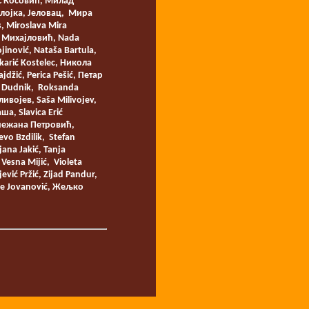
 С Косовић, Милад
илојка, Јеловац, Мира
, Miroslava Mira
 Михајловић, Nada
jinović, Nataša Bartula,
arić Kostelec, Никола
ić, Perica Pešić, Петар
t Dudnik, Roksanda
војев, Saša Milivojev,
а, Slavica Erić
 Снежана Петровић,
o Bzdilik, Stefan
jana Jakić, Tanja
 Vesna Mijić, Violeta
vić Pržić, Zijad Pandur,
Žele Jovanović, Жељко