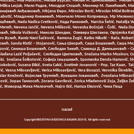
ma Mustafić, Mila Marković, Милан Бурсаћ, Милан М. Цимбаљевић, Милан
ć, Milica Lesjak, Мило Радов, Миодраг Стошић, Миомир М. Лакићевић, М
ијевић Анђелковић, Mirjana Đapo, Miroslav Borić, Miroslav Mišel Boltres
ić Šabotić, Младомир Кнежевић, Момчило Момо Копривица, Мр Миленко
Мишћевић, Nada Nadica Cvetković, Нада Ранковић, Narcisa Šehić, Natalija Vo
ић, Nevena Jančić, Nevena Mišković, Nevenka Bošnjak – Čolić, Neda Duk
ић, Nikola Vušković, Никола Шиндик, Оливера Шестаков, Ognjenka Kalajdž
 Вулић, Ramiz Nani Šaćirović, Ramona Žugić, Ratko Nikolić – Rače, Rober
овић, Sanda Ristić – Stojanović, Сања Шкорић, Саша Бошковић, Саша Мили
erizović, Синиша Бошковић, Слободан Ђекић, Славица Д. Дамњановић – Саш
, Slađana Lazić Poljašević, Слободан Цвитковић, Snežana Marko Musinov,
ki, Snežana Šolkotović, Софија Јањушевић, Spomenka Denda Hamović, Stev
 Sokolović, Suzana Đikić, Sveta Cakić, Svetimir Jovanović – Pop, Taz Kaan, Tat
, Vesna Milosavljević, Verica Milosavljević, Vera Bosazzi, Veronika Škreblin,
ojislav Knežević, Војислав Трумпић, Вукашин Јовановић, Zvezdana Milosavlje
anović, Зоран Танкосић, Zorana Gavrilović, Zorica Mladenović Zoja, Željko 
ić, Живорад Жика Милоичић, Hajro Ikić, Hamza Elezović, Чика Пеца
nazad
Copyright KREATIVNA RADIONICA BALKAN 2014 ©. All rights reserved