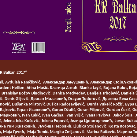
KR Balkan 2017”
hil, Avdulah Ramčilović, Александар Јањушевић, Александар Стојиљковић
 Ardent Hellion, Atina Mušić, Благица Антић, Blanka Jagić, Bojana Bulut, B
Branislav Božov Đinđinović, Danica Medvedev, Danijela Trbojević, Daniela
ć, Denis Giljević, Драган Миљковић, Dragan Todorović, Драгица Бека Сави
nović, Dušanka Milatović,Dušica Radosavljević, Đurđa Vukelić Rožić, Ђура
r Bajrović, Горан Иванковић, Goran Džafić, Goran Pilipović, Gordan Ćosić, 
ковић, Ivan Cakić, Ivan Gaćina, Ivan Vrljić, Ivana Pavlova, Jakov Šola, 
ić, Jelena Jeka Kočović, Jelena Popović, Јелица Црногорчевић, Jovan Rukav
љана Рим Живковић, Љубица Перовић, Ljubica Stojanović, Kosta Kosovac,
аја Грчић, Maja Tomić, Margita Zmijanović, Marina Raičević, Марина Тот