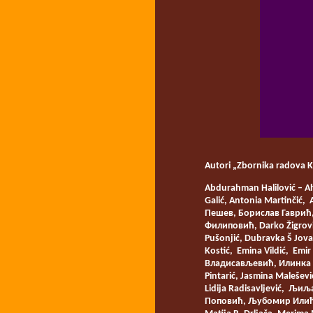
Autori „Zbornika radova 
Abdurahman Halilović – A
Galić, Antonia Martinčić,
Пешев, Борислав Гаврић, 
Филиповић, Darko Žigrovi
Pušonjić, Dubravka Š Jova
Kostić, Emina Vildić, Emi
Владисављевић, Илинка Мар
Pintarić, Jasmina Malešev
Lidija Radisavljević, Љи
Поповић, Љубомир Илић, М