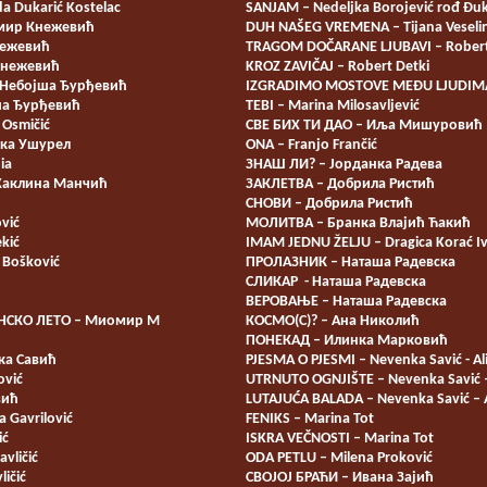
 Dukarić Kostelac
SANJAM – Nedeljka Borojević rođ Đuk
мир Кнежевић
DUH NAŠEG VREMENA – Tijana Veseli
ежевић
TRAGOM DOČARANE LJUBAVI – Robert
Кнежевић
KROZ ZAVIČAJ – Robert Detki
 Небојша Ђурђевић
IZGRADIMO MOSTOVE MEĐU LJUDIMA –
ша Ђурђевић
TEBI – Marina Milosavljević
 Osmičić
СВЕ БИХ ТИ ДАО – Иља Мишуровић
ка Ушурел
ONA – Franjo Frančić
ia
ЗНАШ ЛИ? – Јорданка Радева
Жаклина Манчић
ЗАКЛЕТВА – Добрила Ристић
СНОВИ – Добрила Ристић
vić
МОЛИТВА – Бранка Влајић Ћакић
kić
IMAM JEDNU ŽELJU – Dragica Korać I
ć Bošković
ПРОЛАЗНИК – Наташа Радевска
СЛИКАР - Наташа Радевска
ВЕРОВАЊЕ – Наташа Радевска
НСКО ЛЕТО – Миомир М
КОСМО(С)? – Ана Николић
ПОНЕКАД – Илинка Марковић
ка Савић
PJESMA O PJESMI – Nevenka Savić - Al
ović
UTRNUTO OGNJIŠTE – Nevenka Savić –
вић
LUTAJUĆA BALADA – Nevenka Savić – A
a Gavrilović
FENIKS – Marina Tot
ić
ISKRA VEČNOSTI – Marina Tot
vličić
ODA PETLU – Milena Proković
ličić
СВОЈОЈ БРАЋИ – Ивана Зајић