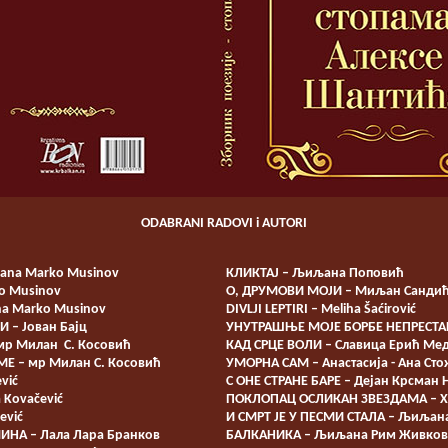
ODABRANI RADOVI i AUTORI
ana Marko Musinov
КЛИКТАЈ – Љиљана Поповић
ko Musinov
О, ДРУМОВИ МОЈИ – Миљан Санди
na Marko Musinov
DIVLJI LEPTIRI – Meliha Šaćirović
– Јован Бајц
УНУТРАШЊЕ МОЈЕ БОРБЕ НЕПРЕСТАН
мр Милан С. Косовић
КАД СРЦЕ ВОЛИ – Славица Ерић Ме
Е – мр Милан С. Косовић
УМОРНА САМ – Анастасија - Ана Ст
vić
С ОНЕ СТРАНЕ БАРЕ – Дејан Крсман
 Kovačević
ПОКЛОПАЦ ОСЛИКАН ЗВЕЗДАМА – Хе
ević
И СМРТ ЈЕ У ПЕСМИ СТАЛА – Љиљан
МИНА – Лала Лара Бранков
БАЛКАНИКА – Љиљана Рим Живко