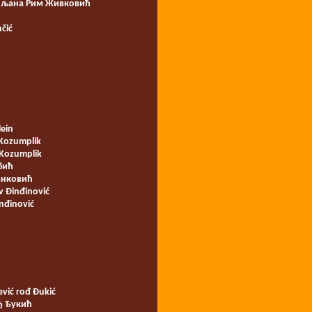
љана Рим Живковић
čić
lein
 Kozumplik
 Kozumplik
бић
анковић
 Đinđinović
nđinović
ević rođ Đukić
ђ Ђукић