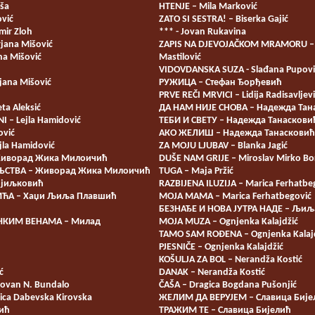
pša
HTENJE – Mila Marković
ović
ZATO SI SESTRA! – Biserka Gajić
mir Zloh
*** - Jovan Rukavina
jana Mišović
ZAPIS NA DJEVOJAČKOM MRAMORU – 
a Mišović
Mastilović
VIDOVDANSKA SUZA - Slađana Pupović
jana Mišović
РУЖИЦА – Стефан Ђорђевић
PRVE REČI MRVICI – Lidija Radisavljev
ta Aleksić
ДА НАМ НИЈЕ СНОВА – Надежда Тан
I – Lejla Hamidović
ТЕБИ И СВЕТУ – Надежда Танаскови
ović
АКО ЖЕЛИШ – Надежда Танасковић
jla Hamidović
ZA MOJU LJUBAV – Blanka Jagić
Живорад Жика Милоичић
DUŠE NAM GRIJE – Miroslav Mirko Bo
ЊСТВА – Живорад Жика Милоичић
TUGA – Maja Pržić
ојиљковић
RAZBIJENA ILUZIJA – Marica Ferhatbe
ЋА – Хаџи Љиља Плавшић
MOJA MAMA – Marica Ferhatbegović
БЕЗНАЂЕ И НОВА ЈУТРА НАДЕ – Љи
ЧКИМ ВЕНАМА – Милад
MOJA MUZA – Ognjenka Kalajdžić
TAMO SAM ROĐENA – Ognjenka Kalaj
PJESNIČE – Ognjenka Kalajdžić
KOŠULJA ZA BOL – Nerandža Kostić
ć
DANAK – Nerandža Kostić
ovan N. Bundalo
ČAŠA – Dragica Bogdana Pušonjić
ica Dabevska Kirovska
ЖЕЛИМ ДА ВЕРУЈЕМ – Славица Бије
ић
ТРАЖИМ ТЕ – Славица Бијелић