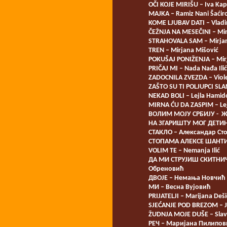
OČI KOJE MIRIŠU – Iva Ka
MAJKA – Ramiz Nani Šaćir
KOME LJUBAV DATI – Vladi
ČEŽNJA NA MESEČINI – Mir
STRAHOVALA SAM – Mirjan
TREN – Mirjana Mišović
POKUŠAJ PONIŽENJA – Mir
PRIČAJ MI – Nada Nađa Ilić
ZADOCNILA ZVEZDA – Viole
ZAŠTO SU TI POLJUPCI SLAN
NEKAD BOLI – Lejla Hamid
MIRNA ĆU DA ZASPIM – Le
ВОЛИМ МОЈУ СРБИЈУ - 
НА ЗГАРИШТУ МОГ ДЕТИ
СТАКЛО – Александар Ст
СТОПАМА АЛЕКСЕ ШАНТИ
VOLIM TE – Nemanja Ilić
ДА МИ СТРУЈИШ СКИТНИ
Обреновић
ДВОЈЕ – Немања Новчић
МИ – Весна Вујовић
PRIJATELJI – Marijana Deši
SJEĆANJE POD BREZOM – J
ŽUDNJA MOJE DUŠE – Slav
РЕЧ – Маријана Пилипов