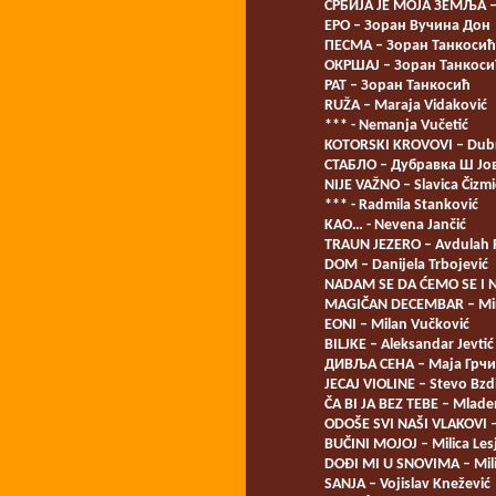
СРБИЈА ЈЕ МОЈА ЗЕМЉА –
ЕРО – Зоран Вучина Дон
ПЕСМА – Зоран Танкосић
ОКРШАЈ – Зоран Танкоси
РАТ – Зоран Танкосић
RUŽA – Maraja Vidaković
*** - Nemanja Vučetić
KOTORSKI KROVOVI – Dubr
СТАБЛО – Дубравка Ш Јо
NIJE VAŽNO – Slavica Čizmi
*** - Radmila Stanković
KAO… - Nevena Jančić
TRAUN JEZERO – Avdulah 
DOM – Danijela Trbojević
NADAM SE DA ĆEMO SE I NO
MAGIČAN DECEMBAR – Mi
EONI – Milan Vučković
BILJKE – Aleksandar Jevtić
ДИВЉА СЕНА – Маја Грч
JECAJ VIOLINE – Stevo Bzdi
ČA BI JA BEZ TEBE – Mlade
ODOŠE SVI NAŠI VLAKOVI – 
BUČINI MOJOJ – Milica Les
DOĐI MI U SNOVIMA – Mili
SANJA – Vojislav Knežević