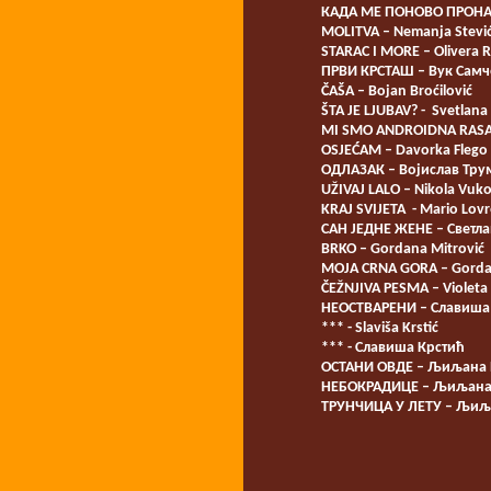
КАДА МЕ ПОНОВО ПРОНАЂ
MOLITVA – Nemanja Stevi
STARAC I MORE – Olivera R
ПРВИ КРСТАШ – Вук Сам
ČAŠA – Bojan Broćilović
ŠTA JE LJUBAV? - Svetlana
MI SMO ANDROIDNA RASA –
OSJEĆAM – Davorka Flego
ОДЛАЗАК – Војислав Тру
UŽIVAJ LALO – Nikola Vuko
KRAJ SVIJETA - Mario Lovr
САН ЈЕДНЕ ЖЕНЕ – Светл
BRKO – Gordana Mitrović
MOJA CRNA GORA – Gorda
ČEŽNJIVA PESMA – Violeta 
НЕОСТВАРЕНИ – Славиша
*** - Slaviša Krstić
*** - Славиша Крстић
ОСТАНИ ОВДЕ – Љиљана
НЕБОКРАДИЦЕ – Љиљана
ТРУНЧИЦА У ЛЕТУ – Љиљ