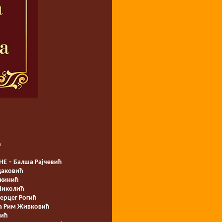
ћ
Е – Балша Рајчевић
даковић
ожинић
 Николић
рцег Рогић
а Рим Живковић
вић