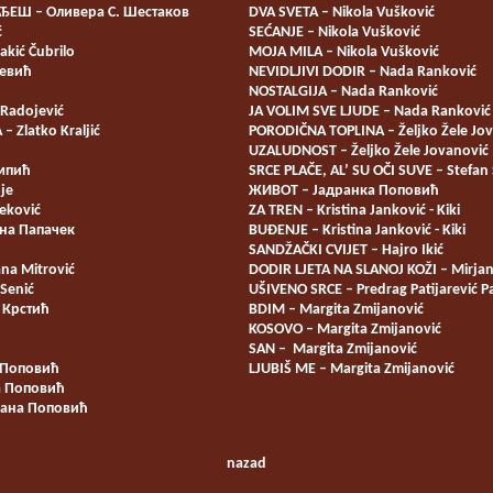
ЕШ – Оливера С. Шестаков
DVA SVETA – Nikola Vušković
ć
SEĆANJE – Nikola Vušković
akić Čubrilo
MOJA MILA – Nikola Vušković
чевић
NEVIDLJIVI DODIR – Nada Ranković
NOSTALGIJA – Nada Ranković
 Radojević
JA VOLIM SVE LJUDE – Nada Ranković
 Zlatko Kraljić
PORODIČNA TOPLINA – Željko Žele Jo
UZALUDNOST – Željko Žele Jovanović
мпић
SRCE PLAČE, AL’ SU OČI SUVE – Stefan
je
ЖИВОТ – Јадранка Поповић
eković
ZA TREN – Kristina Janković - Kiki
ана Папачек
BUĐENJE – Kristina Janković - Kiki
SANDŽAČKI CVIJET – Hajro Ikić
na Mitrović
DODIR LJETA NA SLANOJ KOŽI – Mirjan
Senić
UŠIVENO SRCE – Predrag Patijarević P
 Крстић
BDIM – Margita Zmijanović
KOSOVO – Margita Zmijanović
SAN – Margita Zmijanović
 Поповић
LJUBIŠ ME – Margita Zmijanović
 Поповић
ана Поповић
nazad