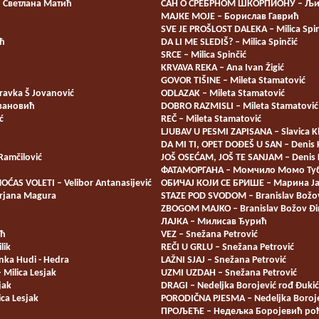
 Светлана Матић
САН О СРЕБРНОМ ШКОРПИОНУ – Љи
МАЈКЕ МОЈЕ – Борислав Гаврић
SVE JE PROŠLOST DALEKA – Milica Spin
ћ
DA LI ME SLEDIŠ? – Milica Spinčić
SRCE – Milica Spinčić
KRVAVA REKA – Ana Ivan Žigić
GOVOR TIŠINE – Mileta Stamatović
avka Š Jovanović
ODLAZAK – Mileta Stamatović
вановић
DOBRO RAZMISLI – Mileta Stamatović
ć
REČ – Mileta Stamatović
LJUBAV U PESMI ZAPISANA – Slavica K
DA MI TI, OPET DOĐEŠ U SAN – Denis
Ramčilović
JOŠ OSEĆAM, JOŠ TE SANJAM – Denis
ФАТАМОРГАНА – Момчило Момо Ту
ĆAS VOLETI – Velibor Antanasijević
ОБИЧАЈ КОЈИ СЕ БРИШЕ – Марина Ј
rjana Magura
STAZE POD SVODOM – Branislav Božov
ZBOGOM MAJKO – Branislav Božov Đi
ЛАЈКА – Милисав Ђурић
ић
VEZ – Snežana Petrović
lik
REČI U GRLU – Snežana Petrović
nka Hudi - Hedra
LAŽNI SJAJ – Snežana Petrović
Milica Lesjak
UZMI UZDAH – Snežana Petrović
jak
DRAGI – Nedeljka Borojević rođ Đukić
ca Lesjak
PORODIČNA PJESMA – Nedeljka Boroj
ПРОЉЕЋЕ – Недељка Боројевић ро