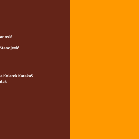
vanović
 Stanojević
a Kolarek Karakaš
atak