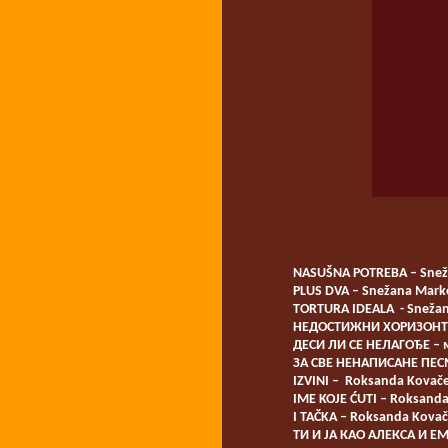
NASUŠNA POTREBA – Snež
PLUS DVA – Snežana Mar
TORTURA IDEALA - Sneža
НЕДОСТИЖНИ ХОРИЗОНТИ 
ДЕСИ ЛИ СЕ НЕЛАГОЂЕ – 
ЗА СВЕ НЕНАПИСАНЕ ПЕСМ
IZVINI – Roksanda Kovače
IME KOJE ĆUTI – Roksanda
I TAČKA – Roksanda Kovač
ТИ И ЈА КАО АЛЕКСА И Е