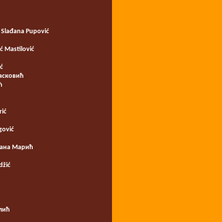
Slađana Pupović
 Mastilović
ić
асковић
ћ
rić
gović
љана Марић
džić
лић