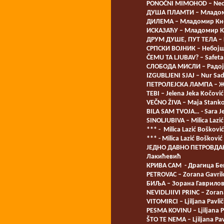
PONOĆNI MIMOHOD – Neda
ДУША ПЛАМТИ – Младо
ДИЛЕМА – Младомир Кн
ИСКАЗАЋУ – Младомир 
ДРУМ ДУШЕ, ПУТ ТЕЛА –
СРПСКИ ВОЈНИК – Небој
ČEMU TA LJUBAV? – Safeta
СЛОБОДА МИСЛИ – Радој
IZGUBLJENI SJAJ – Nur Sad
ПЕТРОЛЕЈСКА ЛАМПА – 
TEBI – Jelena Jeka Kočović
VEČNO ŽIVA – Maja Stanko
BILA SAM TVOJA… - Sara Je
SINOLJUBIVA – Milica Lazi
*** - Milica Lazić Bošković
*** - Milica Lazić Bošković
ЈЕДНО ДАВНО ПЕТРОВДА
Лакићевић
КРИВА САМ - Драгица Бе
PETROVAC – Zorana Gavril
БИЉА – Зорана Гаврило
NEVIDLJIIVI PRINC – Zoran
VITOMIRCI – Ljiljana Pavlič
PESMA KOVINU – Ljiljana Pa
ŠTO TE NEMA – Ljiljana Pav