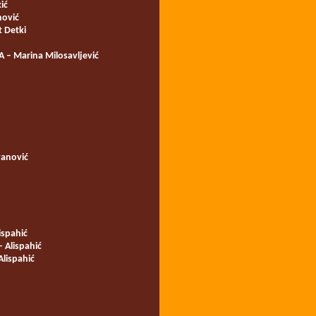
ić
nović
 Detki
 Marina Milosavljević
vanović
ispahić
 Alispahić
lispahić