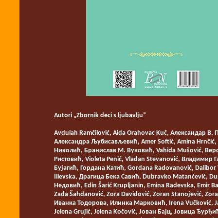
Autori „Zbornik deci s ljubavlju”
Avdulah Ramčilović, Aida Orahovac Kuč, Александар В
Александра Љубисављевић, Amer Softić, Amina Hrnčić, 
Николић, Бранислав М. Вуковић, Vahida Mušović, Веро
Ристовић, Violeta Penić, Vladan Stevanović, Владимир
Бујагић, Гордана Катић, Gordana Radovanović, Dalibor 
Ilievska, Драгица Бека Савић, Dubravko Matančević, Duš
Недовић, Edin Šarić Krupljanin, Emina Radevska, Emir B
Zada Šahdanović, Zora Davidović, Zoran Stanojević, Zora
Иванка Тодорова, Илинка Марковић, Irena Vučković, Ja
Jelena Grujić, Jelena Kočović, Јован Бајц, Јовица Ђурђ