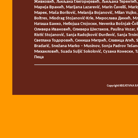
Живковић, Љиљана Глигоријевић, Љиљана Терентић, Lju
Марија Вранић, Marijana Lazarević, Marin Čaveliš, Mari
Марек, Maša Borilović, Melanija Bojanović, Milan Vujko, 
Boltres, Miodrag Stojanović-Krle, Мирослава Динић, М
Наташа Банко, Небојша Стојоски, Nevenka Bošnjak-Čoli
Оливера Ивановић, Оливера Шестаков, Paulina Vozar, Pe
Ristić Stojanović, Sanja Radojković Đurđević, Sanja Trnin
Светлана Тодоровић, Синиша Митрић, Славица Агић, Sl
Bradarić, Snežana Marko – Musinov, Sonja Padrov Tešan
Михаиловић, Suada Suljić Sokolović, Сузана Конески,
Пеца
Copyright KREATIVNA RA