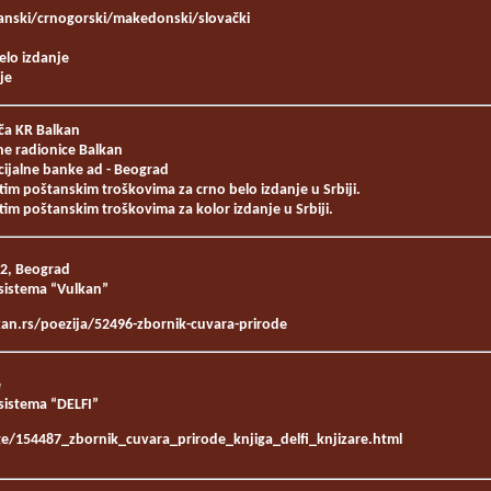
sanski/crnogorski/makedonski/slovački
elo izdanje
je
ča KR Balkan
ne radionice Balkan
ijalne banke ad - Beograd
tim poštanskim troškovima za crno belo izdanje u Srbiji.
im poštanskim troškovima za kolor izdanje u Srbiji.
2, Beograd
g sistema “Vulkan”
kan.rs/poezija/52496-zbornik-cuvara-prirode
e
 sistema “DELFI”
ige/154487_zbornik_cuvara_prirode_knjiga_delfi_knjizare.html