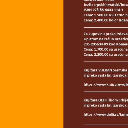
Jezik: srpski/hrvatski/bo
ISBN 978-86-6403-114-1
Cena: 1.900.00 RSD crno b
Cena: 2.400.00 kolor izdan
Za kupovinu preko izdava
Uplatom na račun Kreativ
205-205634-09 kod Komerc
Cena: 1.700.00 sa uračuna
Cena: 2.200.00 sa uračunat
Knjižara VULKAN Sremska 
ili preko sajta knjižarsko
https://www.knjizare-vul
Knjižare DELFI širom Srbij
ili preko sajta knjižarskog
https://www.delfi.rs/knj