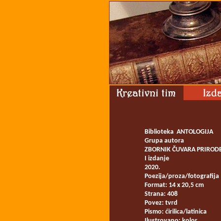
Biblioteka ANTOLOGIJA
Grupa autora
ZBORNIK ČUVARA PRIROD
I izdanje
2020.
Poezija/proza/fotografija
Format: 14 x 20,5 cm
Strana: 408
Povez: tvrd
Pismo: ćirilica/latinica
Ilustrovano: kolor