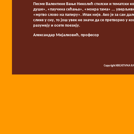
Песме Валентине Вање Николић стилски и тематски ко
душе», «паучина сећања», «мокра тама» ... уверљиви су
«мртво слово на папиру». Ипак није. Ако је за сан дале
слике у сну, то још увек не значи да се претворио у 
разумеју и осете поезију.
Александар Мијалковић, професор
Copyright KREATIVNA RA