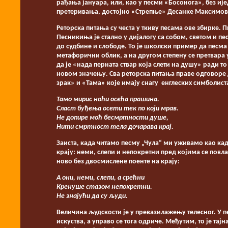
рађања јануара, или, као у песми «Босонога», без ијед
претеривања, достојно «Стрепње» Десанке Максимов
Реторска питања су честа у ткиву песама ове збирке. П
Песникиња је стално у дијалогу са собом, светом и п
до судбине и слободе. То је школски пример да песма 
метафорични облик, а на другом степену се претвара
да је «нада перната ствар која слети на душу» ради т
новом значењу. Сва реторска питања праве одговор
зрак» и «Тама» које имају снагу енглеских симболиста
Тамо мирис ноћи осећа прашина.
Сласт буђења осети тек по који мрав.
Не допире моћ бесмртности душе,
Нити смртност тела дочарава крај.
Заиста, када читамо песму „Чула“ ми уживамо као када
крају: неми, слепи и непокретни пред којима се повл
ново без двосмислене поенте на крају:
А они, неми, слепи, а срећни
Кренуше стазом непокретни.
Не знајући да су људи.
Величина људскости је у превазилажењу телесног. У п
искуства, а управо се тога одриче. Међутим, то је тајна