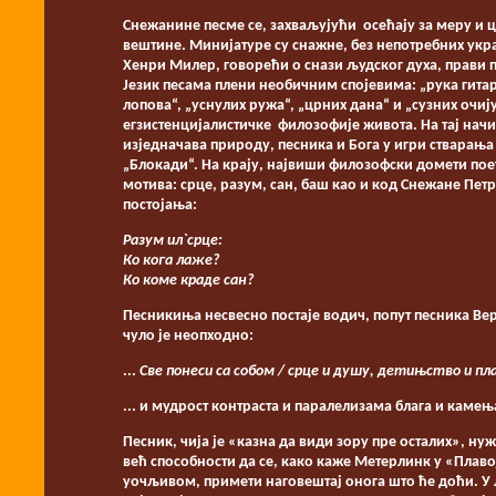
Снежанине песме се, захваљујући осећају за меру и 
вештине. Минијатуре су снажне, без непотребних укра
Хенри Милер, говорећи о снази људског духа, прави п
Језик песама плени необичним спојевима: „рука гитар
лопова“, „уснулих ружа“, „црних дана“ и „сузних очију
егзистенцијалистичке филозофије живота. На тај нач
изједначава природу, песника и Бога у игри стварања 
„Блокади“. На крају, највиши филозофски домети поет
мотива: срце, разум, сан, баш као и код Снежане Пет
постојања:
Разум ил`срце:
Ко кога лаже?
Ко коме краде сан?
Песникиња несвесно постаје водич, попут песника Вер
чуло је неопходно:
...
Све понеси са собом / срце и душу, детињство и пл
... и мудрост контраста и паралелизама блага и камења
Песник, чија је «казна да види зору пре осталих», ну
већ способности да се, како каже Метерлинк у «Плаво
уочљивом, примети наговештај онога што ће доћи. У л