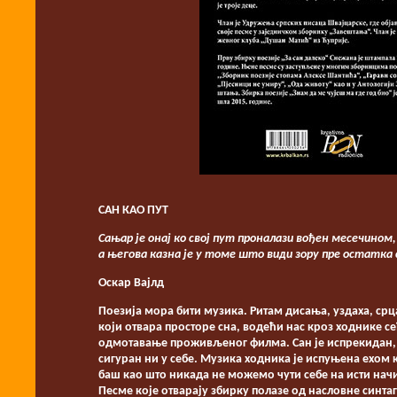
САН КАО ПУТ
Сањар је онај ко свој пут проналази вођен месечином,
а његова казна је у томе што види зору пре остатка
Оскар Вајлд
Поезија мора бити музика. Ритам дисања, уздаха, срц
који отвара просторе сна, водећи нас кроз ходнике с
одмотавање проживљеног филма. Сан је испрекидан, да
сигуран ни у себе. Музика ходника је испуњена ехом к
баш као што никада не можемо чути себе на исти начин 
Песме које отварају збирку полазе од насловне синтаг