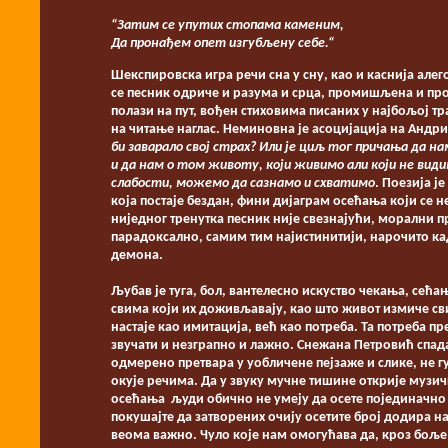
“Затим се упутих стопама каменим,
Да пронађем опет изгубљену себе.“
Шекспировска игра речи сна у сну, као и каснија алег
се песник одриче и разума и срца, промишљена и пр
полази на пут, вођен стиховима писаних у најбољој 
на читање наглас. Неминовна је асоцијација на Андр
би заварало свој страх? Или је циљ тог причања да н
и да нам о том животу, који живимо али који не види
слабости, можемо да сазнамо и схватимо
. Поезија ј
која постаје бездан, фини дијаграм осећања који се 
ниједног тренутка песник није свезнајући, морални пр
парадоксално, самим тим најистинитији, нарочито кад
демона.
Љубав је туга, бол, вантелесно искуство чекања, сећ
свима који их доживљавају, као што живот измиче сви
настаје као имитација, већ као потреба. Та потреба
звучати и незграпно и лажно. Снежана Петровић спада 
одмерено претвара у уобличене пејзаже и слике, не г
окује речима. Да у звуку мучне тишине открије музичке
осећања људи обично не умеју да осете појединачно 
покушајте да затворених очију осетите број додира на 
веома важно. Чуло које нам омогућава да, кроз боље