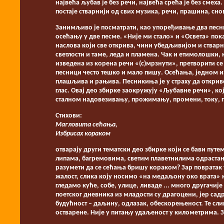
највећа љубав је без речи, највећа срећа је без смеха
постаје стварнији од свих музика, речи, прашина, снова
Занимљиво је посматрати, као упоређивање два песни
осећању у две песме. «Није ми стало» и «Освета» пок
наслова који све открива, чини убедљивијом и стварн
светлости и таме, леда и пламена. Чак и етимолошки, 
изведена из корена речи «(с)мрзнути», претворити се
песници често тешко и мало пишу. Осећања, једном из
плашљива и рањива. Песникиња је у страху да откриве
глас. Овај део збирке заокружују «Љубавне речи», кој
сталном надовезивању, прожимању, промени, току, 
Стихови:
Магловита сећања,
Избрисах кораком
отварају други тематски део збирке који се бави путе
липама, багремовима, светим плаветнилима одрастањ
разумети да се сећања бришу кораком? Зар повратак 
жалост, слика коју носимо «на медаљону око врата» 
гледамо куће, собе, улице, ливаде ... много другачиј
поетског дневника из младости су драгоцени, јер сад
будућност – даљину, одлазак, обескорењеност. Те слик
остварене. Није у питању удаљеност у километрима. За 