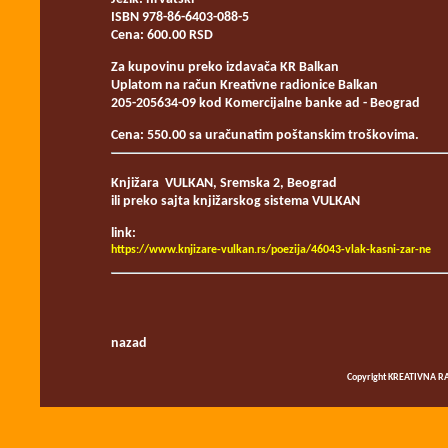
ISBN 978-86-6403-088-5
Cena: 600.00 RSD
Za kupovinu preko izdavača KR Balkan
Uplatom na račun Kreativne radionice Balkan
205-205634-09 kod Komercijalne banke ad - Beograd
Cena: 550.00 sa uračunatim poštanskim troškovima.
Knjižara VULKAN, Sremska 2, Beograd
ili preko sajta knjižarskog sistema VULKAN
link:
https://www.knjizare-vulkan.rs/poezija/46043-vlak-kasni-zar-ne
nazad
Copyright KREATIVNA RA