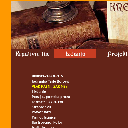
Biblioteka POEZIJA
Jadranka Tarle Bojović
VLAK KASNI, ZAR NE?
I izdanje
Poezija, poetska proza
Format: 13 x 20 cm
Strana: 120
Povez: tvrd
Pismo: latinica
Ilustrovano: kolor
Jezik: hrvatski