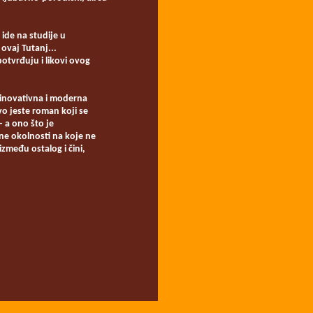
 ide na studije u
ovaj Tutanj...
 potvrđuju i likovi ovog
i inovativna i moderna
vo jeste roman koji se
‒ a ono što je
vne okolnosti na koje ne
među ostalog i čini,