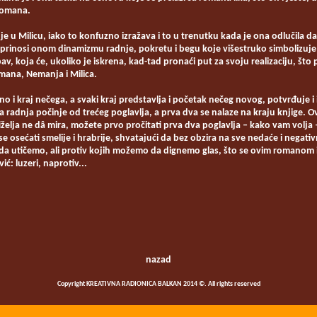
 romana.
je u Milicu, iako to konfuzno izražava i to u trenutku kada je ona odlučila da
rinosi onom dinamizmu radnje, pokretu i begu koje višestruko simbolizuje 
ljubav, koja će, ukoliko je iskrena, kad-tad pronaći put za svoju realizaciju, što
mana, Nemanja i Milica.
no i kraj nečega, a svaki kraj predstavlja i početak nečeg novog, potvrđuje 
 radnja počinje od trećeg poglavlja, a prva dva se nalaze na kraju knjige. O
tiželja ne dâ mira, možete prvo pročitati prva dva poglavlja ‒ kako vam volja 
e osećati smelije i hrabrije, shvatajući da bez obzira na sve nedaće i negati
utičemo, ali protiv kojih možemo da dignemo glas, što se ovim romanom iz
ić: luzeri, naprotiv...
nazad
Copyright KREATIVNA RADIONICA BALKAN 2014 ©. All rights reserved