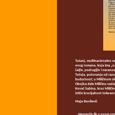
Tutanj, multinacionalno s
ovog romana, koja ima „na
šaljiv, podrugljiv i necenz
Tutnja, putovanja od razum
budućnost; u Miličinom slu
Obojica dele Miličinu sada
Kovač Sabina, kroz Miličin
ističe krucijalnost tolera
Maja Đorđević
...Nemanjin lik u ovom rom