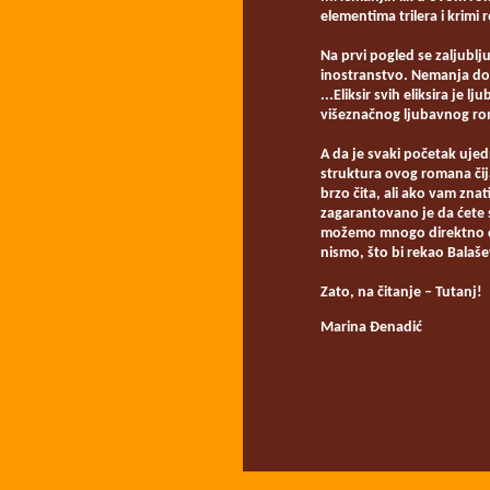
elementima trilera i krimi
Na prvi pogled se zaljublju
inostranstvo. Nemanja dop
...Eliksir svih eliksira je 
višeznačnog ljubavnog ro
A da je svaki početak ujed
struktura ovog romana čija
brzo čita, ali ako vam zna
zagarantovano je da ćete s
možemo mnogo direktno da 
nismo, što bi rekao Balašev
Zato, na čitanje ‒ Tutanj!
Marina Đenadić