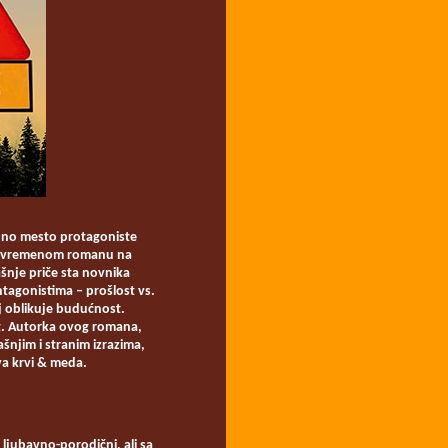
odno mesto protagoniste
m savremenom romanu na
ašnje priče sta novnika
ntagonistima ‒ prošlost vs.
oj oblikuje budućnost.
ost. Autorka ovog romana,
šnjim i stranim izrazima,
va krvi & meda.
 ljubavno-porodični, ali sa