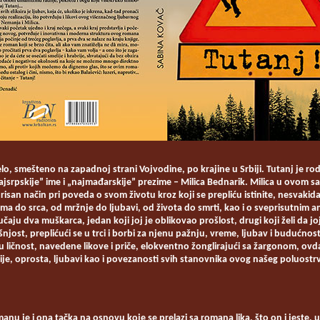
elo, smešteno na zapadnoj strani Vojvodine, po krajine u Srbiji. Tutanj je r
jsrpskije” ime i „najmađarskije” prezime ‒ Milica Bednarik. Milica u ovo
urisan način pri poveda o svom životu kroz koji se prepliću istinite, nesvakid
a do srca, od mržnje do ljubavi, od života do smrti, kao i o sveprisutnim a
čaju dva muškarca, jedan koji joj je oblikovao prošlost, drugi koji želi da j
šnjost, preplićući se u trci i borbi za njenu pažnju, vreme, ljubav i budućn
u ličnost, navedene likove i priče, elokventno žonglirajući sa žargonom, ovda
ncije, oprosta, ljubavi kao i povezanosti svih stanovnika ovog našeg poluostr
anu je i ona tačka na osnovu koje se prelazi sa romana lika, što on i jeste, u