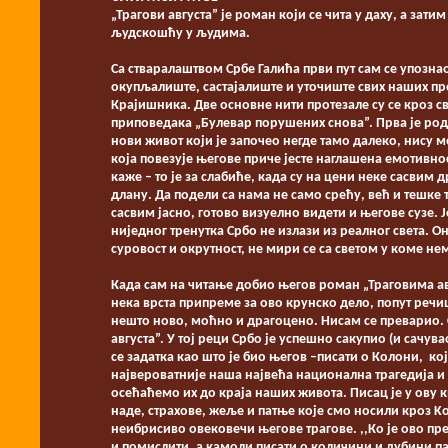
„Трагови августа” је роман који се чита у даху, а за
људскошћу у људима.
Са стваралаштвом Србе Галића први пут сам се упознао
окупљалиште, састајалиште и уточиште свих наших пр
Крајишника. Две основне нити протезале су се кроз св
приповедака „Булевар порушених снова”. Прва је ро
нови живот који је започео негде тамо далеко, нису м
која повезује његове приче јесте наглашена емотивно
каже – то је за слабиће, када су на цени неке сасвим 
длану. Да подели са нама не само срећу, већ и тешке 
сасвим јасно, готово визуелно видети и његове сузе. Је
ниједног тренутка Србо не излази из реалног света. О
суровост и окрутност, не мири се са светом у коме не
Када сам на читање добио његов роман „Траговима ав
нека врста припреме за ово крунско дело, попут речица
нешто ново, моћно и драгоцено. Нисам се преварио. Св
августа”. У тој реци Србо је успешно сакупио (и сачув
се задатка као што је био његов –писати о Колони, кој
највероватније наша највећа национална трагедија и 
осећаћемо их до краја наших живота. Писац је у ову 
наде, страхове, жеље и патње које смо носили кроз K
неибрисиво овековечи његове трагове. ,,Ко је ово пре
и помислити, а камоли писати о количини и дубини п