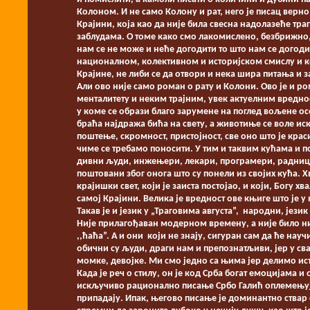
Колоном. И не само Колону и рат, него је писац верн
Крајини, која као да није била свесна надолазеће тра
заблудама. О томе како смо лакомислено, безбрижно,
нам се не може и неће догодити то што нам се догоди
националном, колективном и историјском смислу и ко
Крајине, не либи се да отвори и нека шира питања и з
Али ово није само роман о рату и Колони. Ово је и р
менталитету и неким трајним, увек актуелним вреднос
у коме се образи благо зарумене на поглед вољене осо
браћа најдража бића на свету, а животиње се воле ис
поштење, скромност, пристојност, све оно што је крас
чиме се требамо поносити. У тим и таквим кућама и п
дивни људи, инжењери, лекари, програмери, радници
поштовани због онога што су понели из својих кућа. 
крајишки свет, који је заиста постојао, и који, Богу х
самој Крајини. Велика је вредност ове књиге што је 
Такав је и језик у „Траговима августа”, народни, јез
Није прилагођаван модерном времену, а није било ни 
,,ћаћа”. А и они који не знају, сигуран сам да ће нау
обични су људи, драги нам и препознатљиви, јер у св
момке, девојке. Ми смо једно са њима јер делимо ист
Када је реч о стилу, он је код Срба богат емоцијама и
искључиво рационално писање Србо Галић оплемењуј
припадају. Ипак, његово писање је доминантно ствар с