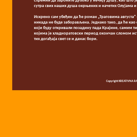
спремни да зароните дубоко у нечију душу, као што је
сутра свих наших душа окрњених и начетих Олујама и 
Искрено сам убеђен да ће роман „Траговима августа” 
никада не буде заборављена. Једнако тако, да ће као
који буду откривали позадину пада Крајине, самим ти
којима је хладноратовски период окончан сломом ист
тих догађаја свет се и
Бори
Copyright KREATIVNA RA