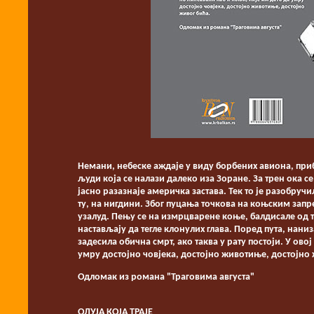
Немани, небеске аждаје у виду борбених авиона, при
људи која се налази далеко иза Зоране. За трен ока с
јасно разазнаје америчка застава. Тек то је разобручи
ту, на нигдини. Због пуцања точкова на коњским запре
узалуд. Пењу се на измрцварене коње, балдисале од т
настављају да тегле клонулих глава. Поред пута, нани
задесила обична смрт, ако таква у рату постоји. У ов
умру достојно човјека, достојно животиње, достојно 
Одломак из романа "Траговима августа"
ОЛУЈА КОЈА ТРАЈЕ