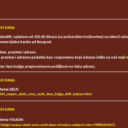
ŠIH DANA
bediti, uplatom od 350.00 dinara (sa poštarskim troškovima) na tekući rač
Komercijalne banke ad Beograd.
 ime, prezime i adresu.
e, prezime i adresne podatke kao i napomenu koje izdanje želite na naš mejl
m
emo Vam knjigu preporučenom pošiljkom na Vašu adresu.
ŠIH DANA
stema DELFI
4443_sanjam_obale_srece_nasih_dana_knjiga_delfi_knjizare.html
ŠIH DANA
sistema VULKAN
s/knjige/sanjam-obale-srece-nasih-dana-miroslava-radojevic-isbn-9788664030472