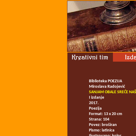
Biblioteka POEZIJA
Miroslava Radojević
SANJAM OBALE SREĆE NA
I izdanje
2017.
Poezija
Format: 13 x 20 cm
Strana: 104
Povez: broširan
Pismo: latinica
Ilustrovano: kolor