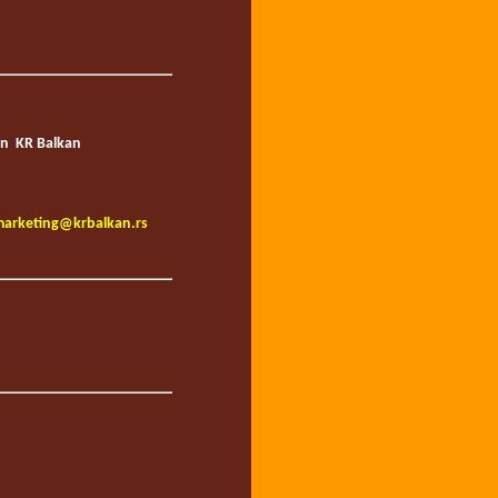
un KR Balkan
arketing@krbalkan.rs