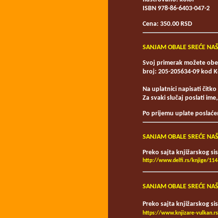
ISBN 978-86-6403-047-2
Cena: 350.00 RSD
SANJAM OBALE SREĆE NA
Svoj primerak možete obez
broj: 205-205634-09 kod 
Na uplatnici napisati čitko
Za svaki slučaj poslati im
Po prijemu uplate poslać
SANJAM OBALE SREĆE NA
Preko sajta knjižarskog si
http://www.delfi.rs/knjige/11
SANJAM OBALE SREĆE NA
Preko sajta knjižarskog 
https://www.knjizare-vulkan.r