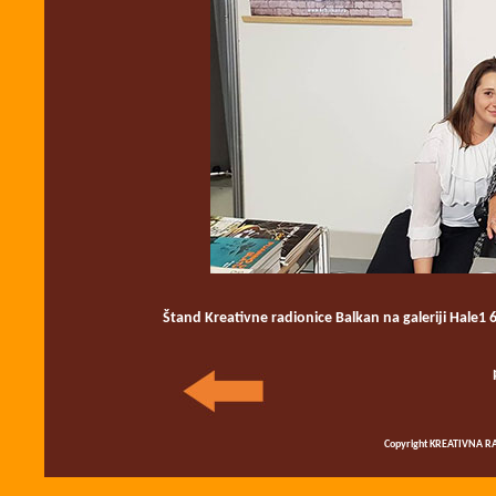
Štand
Kreativne radionice Balkan na galeriji Hale1
Copyright KREATIVNA RA