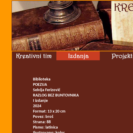
Biblioteka
POEZIJA
Selvija Ferizović
RAZLOG BEZ BUNTOVNIKA
I izdanje
2024
Format: 13 x 20 cm
Povez: broš
Strana: 88
Pismo: latinica
Ilustrovano: kolor