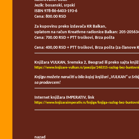
Jezik: bosanski, srpski
ISBN 978-86-6403-193-6
Cena: 800.00 RSD
Za kupovinu preko izdavača KR Balkan,
uplatom na račun Kreativne radionice Balkan: 205-20563
Cena: 700.00 RSD + PTT troškovi, Brza pošta
Cena: 400,00 RSD + PTT troškovi, Brza pošta (za članove 
Knjižara VULKAN, Sremska 2, Beograd ili preko sajta knji
https://www.knjizare-vulkan.rs/poezija/246315-razlog-bez-buntovn
Knjigu možete naručiti u bilo kojoj knjižari „VULKAN“ u Srbi
sa prodavcem!
Internet knjižara IMPERATIV, link
https://www.knjizaraimperativ.rs/knjige/knjiga-razlog-bez-buntovni
nazad