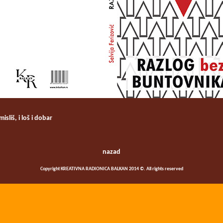
sliš, i loš i dobar
nazad
Copyright KREATIVNA RADIONICA BALKAN 2014 ©. All rights reserved