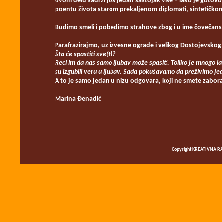
ovom delu sadrži još jedan sastojak više ‒ iako je gotov
poentu života starom prekaljenom diplomati, sintetičkom
Budimo smeli i pobedimo strahove zbog i u ime čovečans
Parafrazirajmo, uz izvesne ograde i velikog Dostojevskog
Šta će spastiti sve(t)?
Reci im da nas samo ljubav može spasiti. Toliko je mnogo laži
su izgubili veru u ljubav. Sada pokušavamo da preživimo j
A to je samo jedan u nizu odgovara, koji ne smete zabora
Marina Đenadić
Copyright KREATIVNA RA