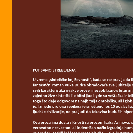
PUT SAMOISTREBLJENJA
U vreme „sintetičke književnosti”, kada se raspravlja da li
fantastični roman Vuka Đurice obradovaće sve ljubitelje ov
svih karakteristika ovakve proze i nezaobilaznog futuri
zajedno žive sintetički i obični ljudi, gde su veštačka in
toga što daje odgovore na najbitnija ontološka, ali i glo
je. Između prologa i epiloga je smešteno još 10 poglavlj
ljudske civilizacije, od praljudi do tekovina budućih hip
Ova proza ima dosta sličnosti sa prozom Isaka Asimova, s
verovatno nesvestan, ali indentičan način izgradnje hum