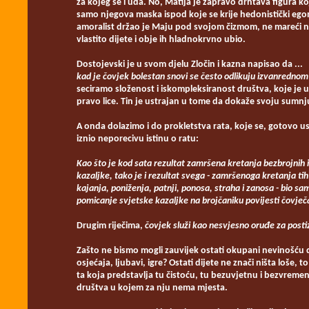
za kojeg se i uda. No, Matija je zapravo drhtava figura koj
samo njegova maska ispod koje se krije hedonistički egom
amoralist držao je Maju pod svojom čizmom, ne mareći ni z
vlastito dijete i obje ih hladnokrvno ubio.
Dostojevski je u svom djelu Zločin i kazna napisao da ...
kad
je čovjek bolestan snovi se često odlikuju izvanredno
seciramo složenost i iskompleksiranost društva, koje je u
pravo lice. Tin je ustrajan u tome da dokaže svoju sumnju
A onda dolazimo i do prokletstva rata, koje se, gotovo usp
iznio neporecivu istinu o ratu:
Kao što je kod sata rezultat zamršena kretanja bezbrojnih i
kazaljke, tako je i rezultat svega - zamršenoga kretanja tih i
kajanja, poniženja, patnji, ponosa, straha i zanosa - bio sam
pomicanje svjetske kazaljke na brojčaniku povijesti čovječ
Drugim riječima,
čovjek služi kao nesvjesno oruđe za postiz
Zašto ne bismo mogli zauvijek ostati okupani nevinošću dj
osjećaja, ljubavi, igre? Ostati dijete ne znači ništa loše
ta koja predstavlja tu čistoću, tu bezuvjetnu i bezvremen
društva u kojem za nju nema mjesta.