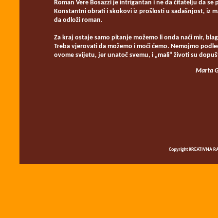
Roman Vere Bosazzi je intrigantan i ne da čitatelju da se
Konstantni obrati i skokovi iz prošlosti u sadašnjost, iz m
da odloži roman.
Za kraj ostaje samo pitanje možemo li onda naći mir, bl
Treba vjerovati da možemo i moći ćemo. Nemojmo podleći p
ovome svijetu, jer unatoč svemu, i „mali“ životi su dopuš
Marta G
Copyright KREATIVNA RA