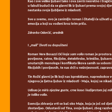
Kao i sve velike ljubavi tako i ova završi nesretno i tra
u fabuli budući da se glavni lik iz ljubavi prema svojoj d
nestanka svoje ljubljene iz mladosti.
Sve u svemu, ovo je zanimljiv roman i čitatelji će uživa
emocija a koji su vođeni kroz krim priču.
Zdravko Odorčić, urednik
I „mali“ životi su dopušteni
Roman Vere Bosazzi
Oči koje sam volio
roman je prostora 
povijesne, ratne, fikcijske, detektivske, krimićke, ljub
unutarnjih monologa i konflikata likova samih sa sobom i
fikcijskih i povijesnih, te nas drži u neizvjesnosti, zapr
Tin Rožić glavni je lik koji nas isprekidano, napreskokce 
njegova je ljetna ljubav iz mladosti - Maja, kojoj se nikad
Udisao je miris njezine guste, crne kose i kažiprstom joj m
je toliko volio.
Esencija zbivanja vrti se baš oko Maje, koja je još od dje
zlostavljao. Odustavši od Tina, svoje ljubavi, zbog razdvo