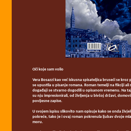
Oči koje sam volio
Vera Bosazzi kao već iskusna spisateljica bruseći se kroz 
se upustila u pisanje romana. Roman temelji na fikciji ali
događaji se stvarno dogodili u opisanom vremenu. Na taj n
su nju impresionirali, od življenja u bivšoj državi, domo
povijesne zapise.
U svojem ispisu slikovito nam opisuje kako se onda živjelo,
pokreće, tako je i ovaj roman pokrenula ljubav dvoje mladi
moru.