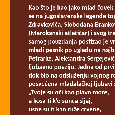
Kao što je kao jako mlad čovek i
se na jugoslavenske legende to
Zdravkovića, Slobodana Brankov
(Marokanski atletičar) i svog t
samog pouzdanja postizao je vrh
mladi pesnik po ugledu na najb
Petrarke, Aleksandra Sergejevič
ljubavnu poeziju. Jedna od prvi
dok bio na odsluženju vojnog ro
posvećena mladalačkoj ljubavi 
„Tvoje su oči kao plavo more,
a kosa ti k’o sunca sijaj,
usne su ti kao ruže crvene,