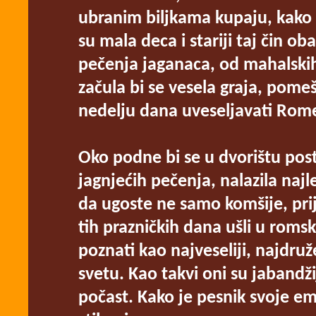
ubranim biljkama kupaju, kako bi
su mala deca i stariji taj čin ob
pečenja jaganaca, od mahalski
začula bi se vesela graja, pome
nedelju dana uveseljavati Rom
Oko podne bi se u dvorištu post
jagnjećih pečenja, nalazila najle
da ugoste ne samo komšije, prij
tih prazničkih dana ušli u roms
poznati kao najveseliji, najdruže
svetu. Kao takvi oni su jabandž
počast. Kako je pesnik svoje em