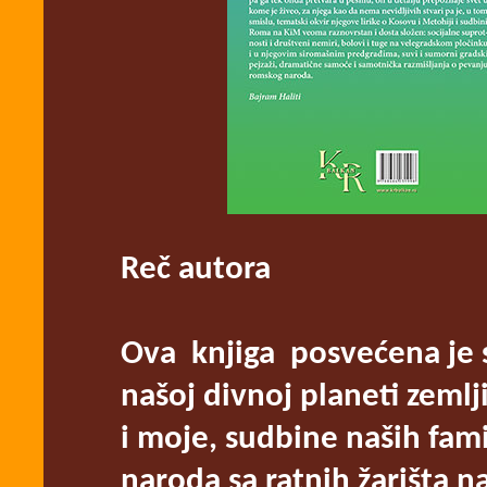
Reč autora
Ova knjiga posvećena je s
našoj divnoj planeti zemlj
i moje, sudbine naših famil
naroda sa ratnih žarišta n