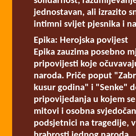
solidarnost, razumijevanje
jednostavan, ali izrazito s
intimni svijet pjesnika i n
Epika: Herojska povijest
Epika zauzima posebno mje
pripovijesti koje očuvava
naroda. Priče poput "Zabra
kusur godina" i "Senke" 
pripovijedanja u kojem se 
mitovi i osobna svjedočan
podsjetnici na tragedije, 
hrabrosti jednog naroda.