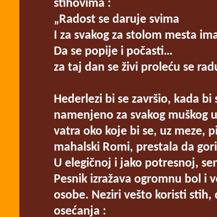
stihovima :
„Radost se daruje svima
I za svakog za stolom mesta im
Da se popije i počasti…
za taj dan se živi proleću se radu
Hederlezi bi se završio, kada bi
namenjeno za svakog muškog uk
vatra oko koje bi se, uz meze, pi
mahalski Romi, prestala da gori
U elegičnoj i jako potresnoj, s
Pesnik izražava ogromnu bol i v
osobe. Neziri vešto koristi stih,
osećanja :