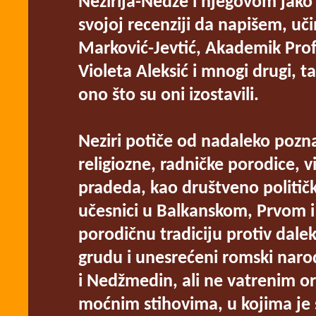
Nezirija-Nedže i njegovom jak
svojoj recenziji da napišem, uč
Marković-Jevtić, Akademik Prof
Violeta Aleksić i mnogi drugi,
ono što su oni izostavili.
Neziri potiče od nadaleko pozn
religiozne, radničke porodice, vi
pradeda, kao društveno politički 
učesnici u Balkanskom, Prvom 
porodičnu tradiciju protiv dale
grudu i unesrećeni romski narod,
i Nedžmedin, ali ne vatrenim 
moćnim stihovima, u kojima je 