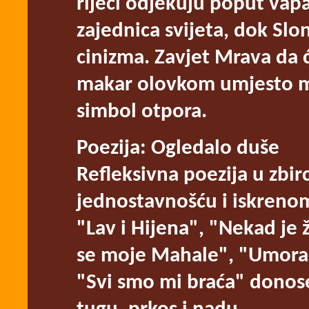
riječi odjekuju poput vapa
zajednica svijeta, dok Slo
cinizma. Zavjet Mrava da će
makar olovkom umjesto me
simbol otpora.
Poezija: Ogledalo duše
Refleksivna poezija u zbir
jednostavnošću i iskreno
"Lav i Hijena", "Nekad je 
se moje Mahale", "Umora
"Svi smo mi braća" donose