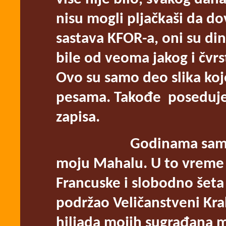
nisu mogli pljačkaši da dov
sastava KFOR-a, oni su di
bile od veoma jakog i čvrs
Ovo su samo deo slika koj
pesama. Takođe poseduje
zapisa.
Godinama sam snimao 
moju Mahalu. U to vreme ni
Francuske i slobodno šet
podržao Veličanstveni Kral
hiljada mojih sugrađana m