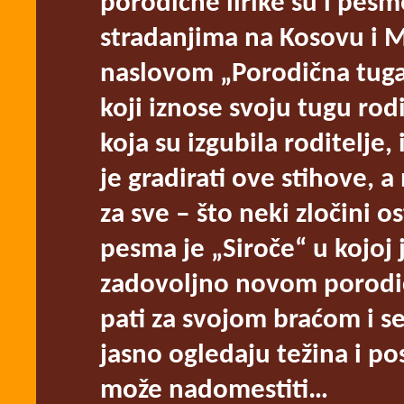
porodične lirike su i pesm
stradanjima na Kosovu i M
naslovom „Porodična tuga“ 
koji iznose svoju tugu rodit
koja su izgubila roditelje,
je gradirati ove stihove, a 
za sve ‒ što neki zločini 
pesma je „Siroče“ u kojoj
zadovoljno novom porodic
pati za svojom braćom i s
jasno ogledaju težina i p
može nadomestiti…