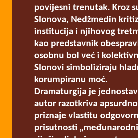
povijesni trenutak. Kroz 
Slonova, Nedžmedin krit
institucija i njihovog tr
kao predstavnik obespravl
osobnu bol već i kolektivn
Slonovi simboliziraju hla
korumpiranu moć.
Dramaturgija je jednostavn
autor razotkriva apsurdno
priznaje vlastitu odgovorn
prisutnosti „međunarodni