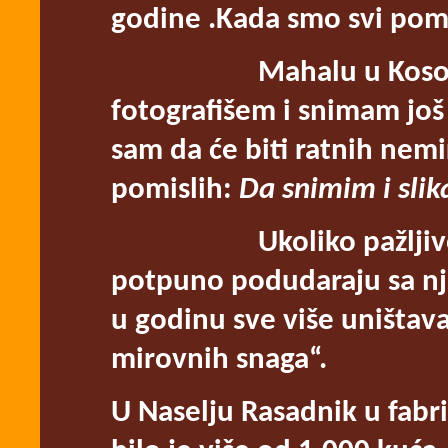
godine .Kada smo svi pomis
Mahalu u Kosovskoj 
fotografišem i snimam jo
sam da će biti ratnih nemi
pomislih:
Da snimim i sli
Ukoliko pažljivo pogl
potpuno podudaraju sa nji
u godinu sve više uništa
mirovnih snaga“.
U Naselju Rasadnik u fabri