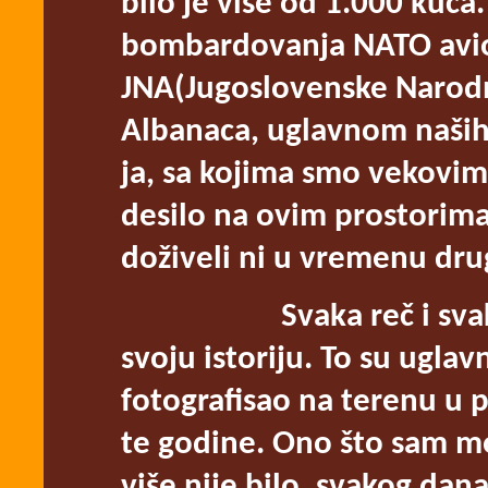
bilo je više od 1.000 kuća
bombardovanja NATO avio
JNA(Jugoslovenske Narodn
Albanaca, uglavnom naših k
ja, sa kojima smo vekovim
desilo na ovim prostorim
doživeli ni u vremenu dru
Svaka reč i svaka k
svoju istoriju. To su ugla
fotografisao na terenu u 
te godine. Ono što sam mo
više nije bilo, svakog dana