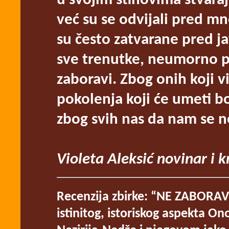
u svojim stihovima stvaraju
već su se odvijali pred m
su često zatvarane pred j
sve trenutke, neumorno pi
zaboravi. Zbog onih koji v
pokolenja koji će umeti bo
zbog svih nas da nam se n
Violeta Aleksić novinar i 
Recenzija zbirke: “NE ZABORAVIT
istinitog, istoriskog aspekta O