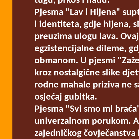
tugu, prkos i nadu.
Pjesma "Lav i Hijena" supt
i identiteta, gdje hijena, 
preuzima ulogu lava. Ova
egzistencijalne dileme, g
obmanom. U pjesmi "Zaže
kroz nostalgične slike djet
rodne mahale priziva ne s
osjećaj gubitka.
Pjesma "Svi smo mi braća"
univerzalnom porukom. Aut
zajedničkog čovječanstva i