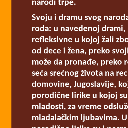
narodi trpe.
Svoju i dramu svog naroda 
roda: u navedenoj drami, l
refleksivne u kojoj žali zb
od dece i žena, preko svoj
može da pronađe, preko ro
seća srećnog života na reci
domovine, Jugoslavije, koj
porodične lirike u kojoj s
mladosti, za vreme odslu
mladalačkim ljubavima. U 