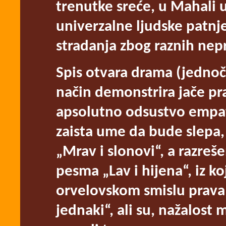
trenutke sreće, u Mahali u
univerzalne ljudske patnj
stradanja zbog raznih nep
Spis otvara drama (jednoč
način demonstrira jače pr
apsolutno odsustvo empat
zaista ume da bude slepa, 
„Mrav i slonovi“, a razreš
pesma „Lav i hijena“, iz ko
orvelovskom smislu prava 
jednaki“, ali su, nažalost 