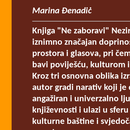
Marina Ðenadiċ
Knjiga "Ne zaboravi" Nezi
iznimno značajan doprinos
prostora i glasova, pri če
bavi poviješću, kulturom 
Kroz tri osnovna oblika iz
autor gradi narativ koji j
angažiran i univerzalno lj
književnosti i ulazi u sfe
kulturne baštine i svjed