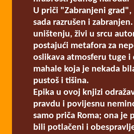
U priči "Zabranjeni grad", 
sada razrušen i zabranjen.
uništenju, živi u srcu aut
postajući metafora za nep
oslikava atmosferu tuge i 
mahale koja je nekada bil
pustoš i tišina.
Epika u ovoj knjizi odraž
pravdu i povijesnu nemino
samo priča Roma; ona je pr
bili potlačeni i obespravlj