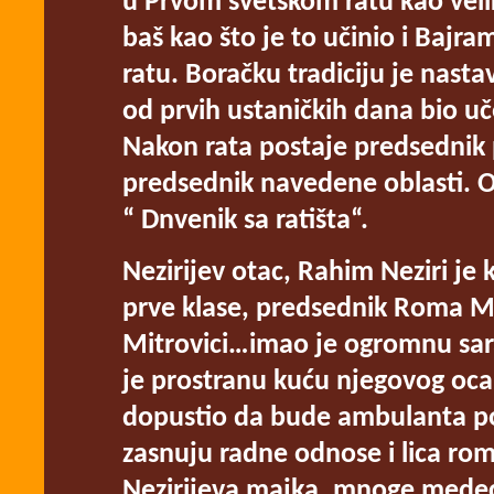
u Prvom svetskom ratu kao velik
baš kao što je to učinio i Bajr
ratu. Boračku tradiciju je nastav
od prvih ustaničkih dana bio uč
Nakon rata postaje predsednik 
predsednik navedene oblasti. O
“ Dnvenik sa ratišta“.
Nezirijev otac, Rahim Neziri je 
prve klase, predsednik Roma M
Mitrovici…imao je ogromnu sar
je prostranu kuću njegovog oca
dopustio da bude ambulanta po
zasnuju radne odnose i lica roms
Nezirijeva majka, mnoge medeci