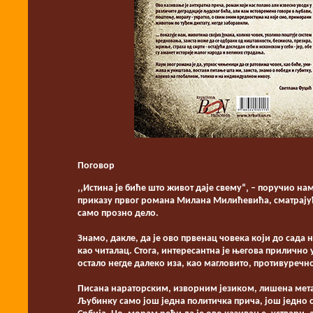
Поговор
‚‚Истина је биће што живот даје свему“‚ – поручио на
приказу првог романа Милана Милићевића, сматрајући
само прозно дело.
Знамо, дакле, да је ово првенац човека који до сада
као читалац. Стога, интересантна је његова прилично 
остало негде далеко иза, као магловито, противуречно 
Писана нараторским, изворним језиком, лишена метаф
Љубинку само још једна политичка прича, још једно с