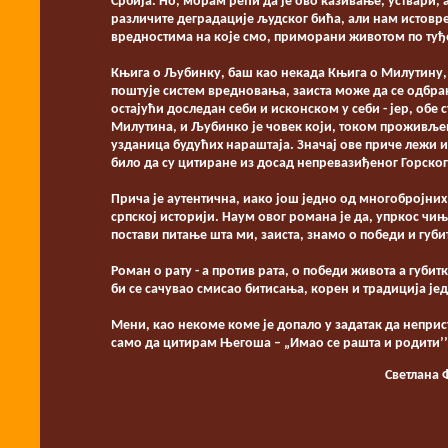
Србија. Но, морам рећи да је ово казивање, уствари,
различите деградације људског бића, али нам истовр
вредностима на које смо, приморани животом по туђе
Књига о Љубинку, баш као некада Књига о Милутину, 
поштује систем вредновања, заиста може да се одбра
остајући доследан себи и исконском у себи - јер, обе
Милутина, и Љубинко је човек који, током проживљен
узданица будућих нараштаја. Значај ове приче лежи 
било да су цитиране из досад непревазиђеног Горског
Прича је аутентична, иако још једно од многобројних
српској историји. Наум овог романа је да, упркос чи
постави питање шта ми, заиста, знамо о победи и губ
Роман о рату - а против рата, о победи живота а губит
би се сачувао смисао битисања, корен и традиција ј
Мени, као некоме коме је допало у задатак да непр
само да цитирам Његоша – „Имао се рашта и родити’’
Светлана 