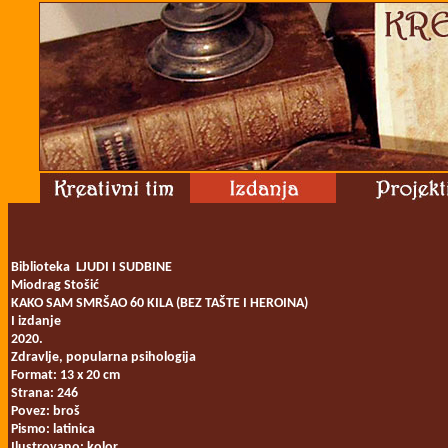
Biblioteka LJUDI I SUDBINE
Miodrag Stošić
KAKO SAM SMRŠAO 60 KILA (BEZ TAŠTE I HEROINA)
I izdanje
2020.
Zdravlje, popularna psihologija
Format: 13 x 20 cm
Strana: 246
Povez: broš
Pismo: latinica
Ilustrovano: kolor