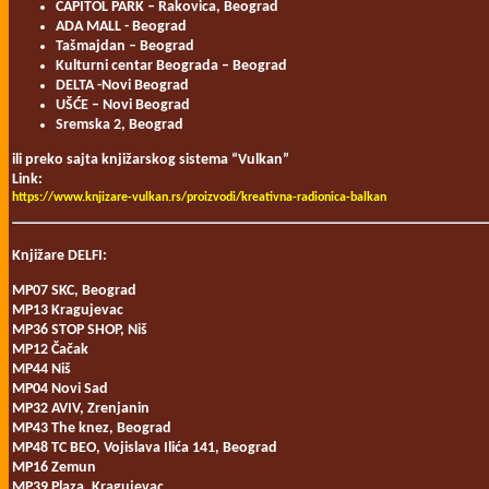
CAPITOL PARK – Rakovica, Beograd
ADA MALL - Beograd
Tašmajdan – Beograd
Kulturni centar Beograda – Beograd
DELTA -Novi Beograd
UŠĆE – Novi Beograd
Sremska 2, Beograd
ili preko sajta knjižarskog sistema “Vulkan”
Link:
https://www.knjizare-vulkan.rs/proizvodi/kreativna-radionica-balkan
Knjižare DELFI:
MP07 SKC, Beograd
MP13 Kragujevac
MP36 STOP SHOP, Niš
MP12 Čačak
MP44 Niš
MP04 Novi Sad
MP32 AVIV, Zrenjanin
MP43 The knez, Beograd
MP48 TC BEO, Vojislava Ilića 141, Beograd
MP16 Zemun
MP39 Plaza, Kragujevac