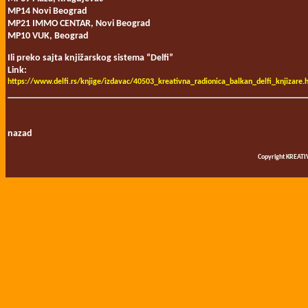
MP14 Novi Beograd
MP21 IMMO CENTAR, Novi Beograd
MP10 VUK, Beograd
Ili preko sajta knjižarskog sistema “Delfi”
Link:
https://www.delfi.rs/knjige/izdavac/40503_kreativna_radionica_balkan_delfi_knjizare.
nazad
Copyright KREATI