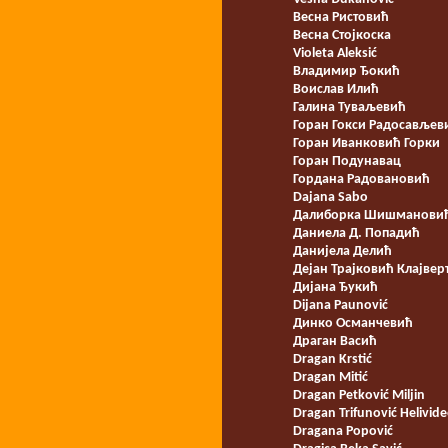
Весна Ристовић
Весна Стојкоска
Violeta Aleksić
Владимир Ђокић
Воислав Илић
Галина Туваљевић
Горан Гокси Радосављев
Горан Иванковић Горки
Горан Подунавац
Гордана Радовановић
Dajana Sabo
Далиборка Шишмановић
Даниела Д. Попадић
Данијела Делић
Дејан Трајковић Клајвер
Дијана Ђукић
Dijana Paunović
Динко Османчевић
Драган Васић
Dragan Krstić
Dragan Mitić
Dragan Petković Miljin
Dragan Trifunović Helivid
Dragana Popović