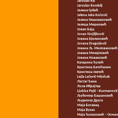
Jaroslav Kiš
Jaroslav Kombilj
Јелена Грбић
Jelena Jeka Kočović
Јелена Нешовановић
Јелица Мирковић
Јован Бајц
Jovan Stojiljković
Јована Бјелановић
Jovana Dragojlović
Јована Љ. Миловановић
Јована Михајловић
Јована Новаковић
Катарина Ђулић
Кристина Батоћанин
Кристина Јевтић
Lejla Lačević-Mizdrak
Лестат Ђани
Лола Ибрајтер
Ljubica Pejić - Kuzmanović
Љубомир Башановић
Људмила Друга
Маја Богавац
Маја Вукас
Маја Ђукановић – Осма