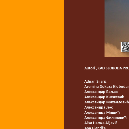
Autori „KAD SLOBODA PR
Adnan Sijarić
Azemina Dokaza Kloboda
Александар Баљак
Александар Кнежевић
Александар Михаиловић
Александра Јеж
Александра Мишић
Александра Филиповић
Alisa Hamza Alijević
Ana Glendža