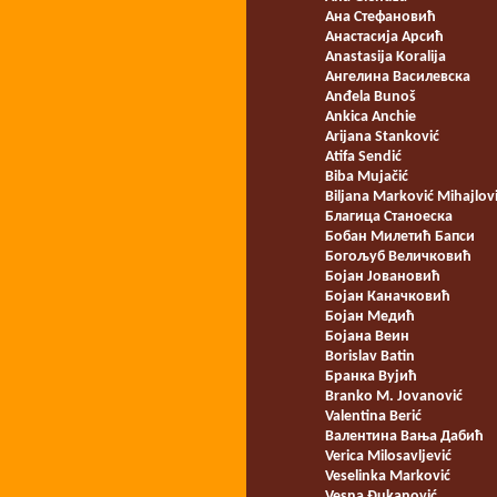
Ана Стефановић
Анастасија Арсић
Anastasija Koralija
Ангелина Василевска
Anđela Bunoš
Ankica Anchie
Arijana Stanković
Atifa Sendić
Biba Mujačić
Biljana Marković Mihajlov
Благица Станоеска
Бобан Милетић Бапси
Богољуб Величковић
Бојан Јовановић
Бојан Каначковић
Бојан Медић
Бојана Веин
Borislav Batin
Бранка Вујић
Branko M. Jovanović
Valentina Berić
Валентина Вања Дабић
Verica Milosavljević
Veselinka Marković
Vesna Đukanović