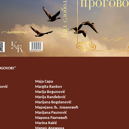
OGOVORI”
Маја Сара
nović
Margita Rankov
Marija Bogunović
Marija Ranđelović
Marijana Bogdanović
Маријана Љ. Јовановић
Marijana Paunović
Марина Раичевић
Marina Rakić
Марко Арежина