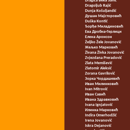
Dragica Beka Savić
Dragoljub Rajić
Dunja Košuljandić
Душан Мајсторовић
Duška Kontić
Ђорђе Миладиновић
Ева Дробна-Герлици
Елена Аронсон
Željko Žele Jovanović
Жељко Марковић
Živana Živka Jovanović
Zvjezdana Preradović
Zlata Memišević
Zlatomir Aleksić
Zorana Gavrilović
Зорка Чордашевић
Иван Милинковић
Ivan Mitrović
Иван Савић
Ивана Здравковић
Ivana Ignjatović
Илинка Марковић
Indira Omerhodžić
Irena Jovanović
Iskra Dejanović