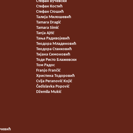
Стефан Вучевски
Стефан Костић
Стефан Стошић
Талија Милошевић
Tamara Dragić
Tamara Simić
Tanja Ajtić
Тања Радивојевић
Теодора Младеновић
Теодора Станковић
Тијана Симоновић
Тоде Ристо Блажевски
Том Радос
Franjo Frančić
Христина Тодоровић
Cvija Peranović Kojić
Čedislavka Popović
Džemila Mukić
нчевић