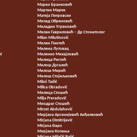
Марко Бранковић
Мартин Марек
Матеја Петровски
Милад Обреновић
Миладин Угреновић
Милан Гавриловић – Др Стоматолог
Milan Milutinović
Милан Пантић
Милена Лутовац
ić
Миленко Михајловић
Милица Ристић
Милош Дугалић
Милош Мирић
Милош Стојиљковић
Miloš Tadić
Milica Obradović
Милица Стошић
Milja Preradović
Миодраг Стошић
Mirzet Abdulahović
Мирјана Арсенијевић Анђелковић
Mirjana Dimitrijević
Mirjana Đapo
Мирјана Копања
Mirjana Milačić Bajić