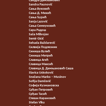
Сандра Дамљановић
Sandra Paunović
Сања Вуковић
Сања Д. Микић
Сања Ђурић
Sanja Lazović
Сања Симеуновић
Сара Радош
Saša Milivojev
Semir Gicić
Sehada Baždarević
Силвија Подлезник
Синиша Вулић
Синиша Митрић
Славица Агић
Славица Максић
Славица Д. Дамњановић Саша
Slavica Uskoković
Snežana Marko – Musinov
Sofija Damčević
Софија Кузмановска
Срђан Петровић
Срђан Тасић
Стеван Карановић
Stefan Vlku