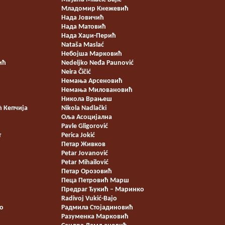
Младомир Кнежевић
Нада Јовичић
Нада Матовић
Нада Хаџи-Перић
Nataša Maslać
Небојша Марковић
ић
Nedeljko Neđa Paunović
Neira Čičić
Немања Арсеновић
Немања Миловановић
Никола Врањеш
 Кепчија
Nikola Nadlački
Оља Асоцијална
Pavle Gligorović
т
Perica Jokić
Петар Живков
Petar Jovanović
Petar Mihailović
Петар Орозовић
Пеца Петровић Марш
Предраг Ђукић – Маринко
Radivoj Vukić-Bajo
eo
Радмила Стојадиновић
Разуменка Марковић