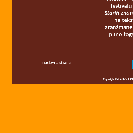
festival
Starih zna
na teks
aranžmane
puno toga
naslovna strana
Copyright KREATIVNA RA