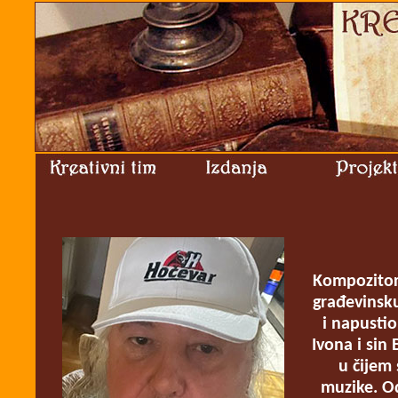
Kompozitor 
građevinsku
i napusti
Ivona i sin
u čijem 
muzike. Od