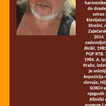
harmonike,
do dvades
svirao
klavijatur
Strašni
, 
Zaječarsk
2014.
zadovoljst
Bicikl
, 198
PGP RTB. 
1984. A, i
tiražu, izd
je sniml
kopozicija 
slavuja, Hi
SOKOJ-a
njegovih 
Klinički
songove i