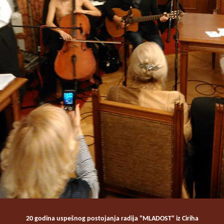
20 godina uspešnog postojanja radija "MLADOST" iz Ciriha