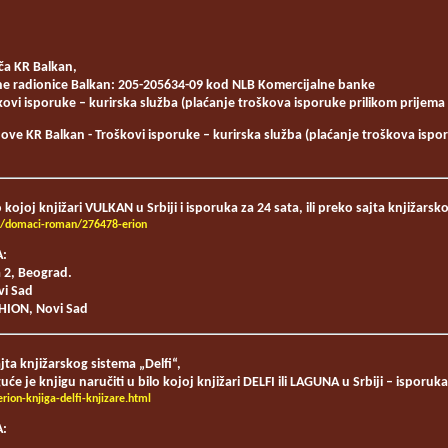
ča KR Balkan,
ne radionice Balkan: 205-205634-09 kod NLB Komercijalne banke
ovi isporuke – kurirska služba (plaćanje troškova isporuke prilikom prijema 
ove KR Balkan - Troškovi isporuke – kurirska služba (plaćanje troškova ispo
kojoj knjižari VULKAN u Srbiji i isporuka za 24 sata, ili preko sajta knjižars
rs/domaci-roman/276478-erion
:
 2, Beograd.
vi Sad
SHION, Novi Sad
ajta knjižarskog sistema „Delfi“,
će je knjigu naručiti u bilo kojoj knjižari DELFI ili LAGUNA u Srbiji – isporuka
erion-knjiga-delfi-knjizare.html
: