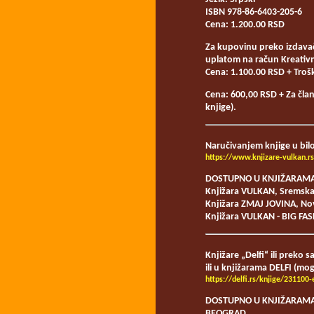
ISBN 978-86-6403-205-6
Cena: 1.200.00 RSD
Za kupovinu preko izdava
uplatom na račun Kreativ
Cena: 1.100.00 RSD + Trošk
Cena: 600,00 RSD + Za član
knjige).
Naručivanjem knjige u bilo 
https://www.knjizare-vulkan.
DOSTUPNO U KNJIŽARAMA
Knjižara VULKAN, Sremska
Knjižara ZMAJ JOVINA, No
Knjižara VULKAN - BIG FA
Knjižare „Delfi“ ili preko s
ili u knjižarama DELFI (mogu
https://delfi.rs/knjige/231100-
DOSTUPNO U KNJIŽARAMA
BEOGRAD