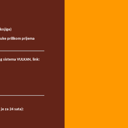
knjige)
ruke prilikom prijema
kog sistema VULKAN, link:
 je za 24 sata):