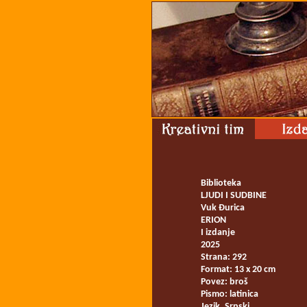
Biblioteka
LJUDI I SUDBINE
Vuk Đurica
ERION
I izdanje
2025
Strana: 292
Format: 13 x 20 cm
Povez: broš
Pismo: latinica
Jezik. Srpski