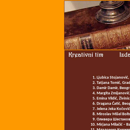
Ljubica Stojanović,
Tatjana Tomić, Grad
Damir Damir, Beogra
Margita Zmijanović,
Emina Vildić, Živini
Dragana Ćatić, Beog
Jelena Jeka Kočović
Miroslav Mišel Bolt
Оливера Шестаков,
Mirjana Milačić – Ba
Младомир Кнежеви