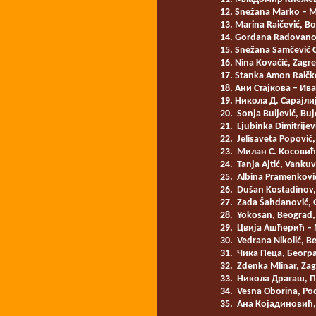
Snežana Marko – Mu
Marina Raičević, Bo
Gordana Radovanovi
Snežana Samčević C
Nina Kovačić, Zagre
Stanka Amon Raičko
Ани Стајкова – Ив
Никола Д. Сарајли
Sonja Buljević, Buj
Ljubinka Dimitrijev
Jelisaveta Popović,
Милан С. Косовић,
Tanja Ajtić, Vankuv
Albina Pramenković,
Dušan Kostadinov, 
Zada Šahdanović, G
Yokosan, Beograd, 
Цвија Ашћерић – 
Vedrana Nikolić, Be
Чика Пеца, Београ
Zdenka Mlinar, Zag
Никола Драгаш, П
Vesna Oborina, Pod
Ана Којадиновић,