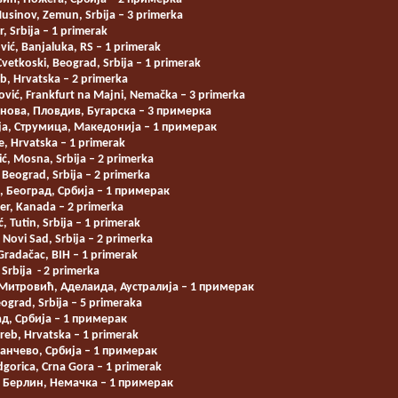
sinov, Zemun, Srbija – 3 primerka
r, Srbija – 1 primerak
ć, Banjaluka, RS – 1 primerak
vetkoski, Beograd, Srbija – 1 primerak
b, Hrvatska – 2 primerka
vić, Frankfurt na Majni, Nemačka – 3 primerka
анова, Пловдив, Бугарска – 3 примерка
ја, Струмица, Македонија – 1 примерак
e, Hrvatska – 1 primerak
ić, Mosna, Srbija – 2 primerka
 Beograd, Srbija – 2 primerka
 Београд, Србија – 1 примерак
er, Kanada – 2 primerka
 Tutin, Srbija – 1 primerak
Novi Sad, Srbija – 2 primerka
radačac, BIH – 1 primerak
Srbija - 2 primerka
Митровић, Аделаида, Аустралија – 1 примерак
ograd, Srbija – 5 primeraka
д, Србија – 1 примерак
reb, Hrvatska – 1 primerak
анчево, Србија – 1 примерак
gorica, Crna Gora – 1 primerak
 Берлин, Немачка – 1 примерак