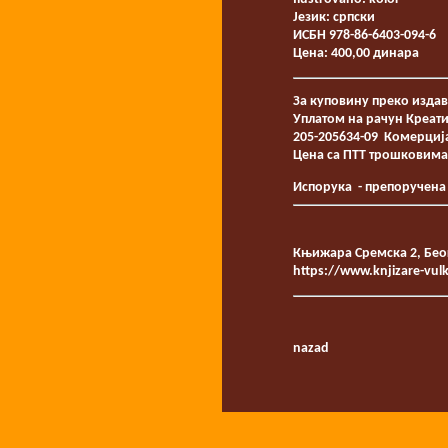
Језик: српски
ИСБН 978-86-6403-094-6
Цена: 400,00 динара
За куповину преко издав
Уплатом на рачун Креат
205-205634-09 Комерција
Цена са ПТТ трошковима
Испорука - препоручена
Књижара Сремска 2, Беог
https://www.knjizare-vul
nazad