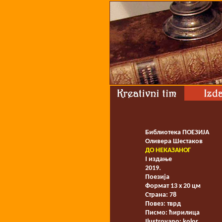
Библиотека ПОЕЗИЈА
Оливера Шестаков
ДО НЕКАЗАНОГ
I издање
2019.
Поезија
Формат 13 x 20 цм
Страна: 78
Повез: тврд
Писмо: ћирилица
Ilustrovano: kolor