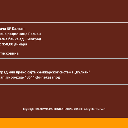
ача КР Балкан
ивне радионице Балкан
лна банка ад - Београд
: 350,00 динара
 тисковина
рад или преко сајта књижарског система „Вулкан“
kan.rs/poezija/48544-do-nekazanog
Copyright KREATIVNA RADIONICA BALKAN 2014 ©. All rights reserved