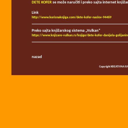
DETE KOFER
se može naručiti i preko sajta internet knji
Link
http://www.korisnaknjiga.com/dete-kofer-naslov-94469
Preko sajta knjižarskog sistema „Vulkan“
https://www.knjizare-vulkan.rs/knjige/dete-kofer-danijela-golijan
nazad
Copyright KREATIVNA RA