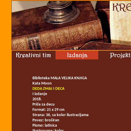
Biblioteka MALA VELIKA KNJIGA
Kata Moon
DEDA ZMAJ I DECA
I izdanje
2018.
Priče za decu
Format: 21 x 29 cm
Strana: 36, sa kolor ilustracijama
Povez: broširan
Pismo: latinica
Ilustrovano: kolor