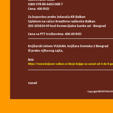
ISBN 978-86-6403-068-7
Cena: 400 RSD
Za kupovinu preko izdavača KR Balkan
Uplatom na račun Kreativne radionice Balkan
205-205634-09 kod Komercijalne banke ad - Beograd
Cena sa PTT troškovima: 400.00 RSD
Knjižarski sistem VULKAN, knjižara Sremska 2 Beograd
Ili preko njihovog sajta,
link:
https://www.knjizare-vulkan.rs/decje-knjige-za-uzrast-od-3-do-6-
nazad
Copyright KREATIVNA RA