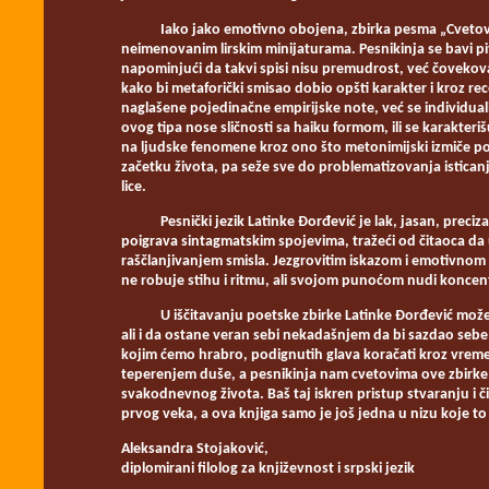
Iako jako emotivno obojena, zbirka pesma „Cvetovi st
neimenovanim lirskim minijaturama. Pesnikinja se bavi pit
napominjući da takvi spisi nisu premudrost, već čovekov
kako bi metaforički smisao dobio opšti karakter i kroz r
naglašene pojedinačne empirijske note, već se individu
ovog tipa nose sličnosti sa haiku formom, ili se karakte
na ljudske fenomene kroz ono što metonimijski izmiče p
začetku života, pa seže sve do problematizovanja istica
lice.
Pesnički jezik Latinke Đorđević je lak, jasan, precizan
poigrava sintagmatskim spojevima, tražeći od čitaoca da 
raščlanjivanjem smisla. Jezgrovitim iskazom i emotivnom 
ne robuje stihu i ritmu, ali svojom punoćom nudi koncen
U iščitavanju poetske zbirke Latinke Đorđević može se
ali i da ostane veran sebi nekadašnjem da bi sazdao se
kojim ćemo hrabro, podignutih glava koračati kroz vreme
teperenjem duše, a pesnikinja nam cvetovima ove zbirke
svakodnevnog života. Baš taj iskren pristup stvaranju i 
prvog veka, a ova knjiga samo je još jedna u nizu koje t
Aleksandra Stojaković,
diplomirani filolog za književnost i srpski jezik