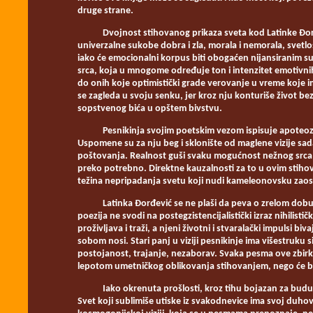
druge strane.
Dvojnost stihovanog prikaza sveta kod Latinke Đorđević
univerzalne sukobe dobra i zla, morala i nemorala, sve
iako će emocionalni korpus biti obogaćen nijansiranim su
srca, koja u mnogome određuje ton i intenzitet emotivni
do onih koje optimistički grade verovanje u vreme koje imp
se zagleda u svoju senku, jer kroz nju konturiše život bez
sopstvenog bića u opštem bivstvu.
Pesnikinja svojim poetskim vezom ispisuje apoteozu 
Uspomene su za nju beg i sklonište od maglene vizije sada
poštovanja. Realnost guši svaku mogućnost nežnog srca d
preko potrebno. Direktne kauzalnosti za to u ovim stih
težina nepripadanja svetu koji nudi kameleonovsku zaos
Latinka Đorđević se ne plaši da peva o zrelom dobu, o
poezija ne svodi na postegzistencijalistički izraz nihilist
proživljava i traži, a njeni životni i stvaralački impulsi b
sobom nosi. Stari panj u viziji pesnikinje ima višestruku s
postojanost, trajanje, nezaborav. Svaka pesma ove zbirke
lepotom umetničkog oblikovanja stihovanjem, nego će bit
Iako okrenuta prošlosti, kroz tihu bojazan za budućno
Svet koji sublimiše utiske iz svakodnevice ima svoj duhov