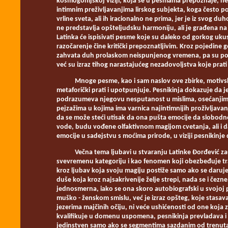
kosmogonijskoj viziji, koja se u pesmama prepoznaje, nem
intimnim preživljavanjima lirskog subjekta, koga često po
vrline sveta, ali ih iracionalno ne prima, jer je iz svog du
ne predstavlja opšteljudsku harmoniju, ali je građena na
Latinka će ispisivati pesme koje su daleko od gorkog uk
razočarenje čine kritički prepoznatljivim. Kroz pojedine g
zahvata duh prolaskom neispunjenog vremena, pa su pojed
već su izraz tihog narastajućeg nezadovoljstva koje pra
Mnoge pesme, kao i sam naslov ove zbirke, motivski se
metaforički prati i upotpunjuje. Pesnikinja dokazuje da 
podrazumeva njegovu nesputanost u mislima, osećanjima 
pejzažima u kojima ima varnica najintimnijih proživljavan
da se može steći utisak da ona pušta emocije da slobodn
vode, budu vođene olfaktivnom magijom cvetanja, ali i d
emocije u sadejstvu s moćima prirode, u viziji pesnikinj
Večna tema ljubavi u stvaranju Latinke Đorđević zauz
svevremenu kategoriju i kao fenomen koji obezbeđuje tr
kroz ljubav koja svoju magiju postiže samo ako se daruje 
duše koja kroz najsakrivenije želje strepi, nada se i čezne
jednosmerna, iako se ona skoro autobiografski u svojoj 
muško - ženskom smislu, već je izraz opšteg, koje stasav
jezerima majčinih očiju, ni veće ushićenosti od one koja
kvalifikuje u domenu uspomena, pesnikinja prevladava i so
jedinstven samo ako se segmentima sazdanim od trenut