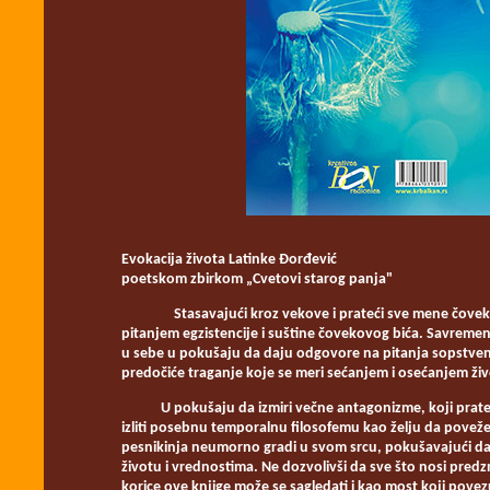
Evokacija života Latinke Đorđević
poetskom zbirkom „Cvetovi starog panja"
Stasavajući kroz vekove i prateći sve mene čovekovog
pitanjem egzistencije i suštine čovekovog bića. Savremen
u sebe u pokušaju da daju odgovore na pitanja sopstven
predočiće traganje koje se meri sećanjem i osećanjem živ
U pokušaju da izmiri večne antagonizme, koji prate un
izliti posebnu temporalnu filosofemu kao želju da poveže
pesnikinja neumorno gradi u svom srcu, pokušavajući da 
životu i vrednostima. Ne dozvolivši da sve što nosi pre
korice ove knjige može se sagledati i kao most koji povezu