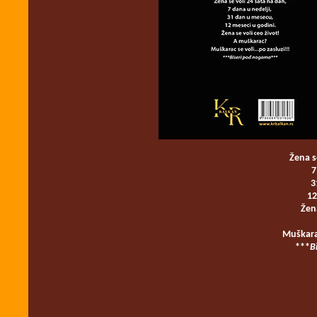
Žena s
7
3
12
Žena
Muškarac
***
B