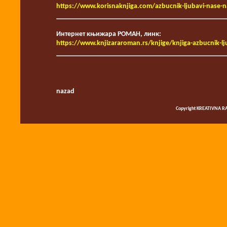
https://www.korisnaknjiga.com/azbucnik-ljubavi-nase-n
Интернет књижара РОМАН, линк:
https://www.knjizararoman.rs/knjige/knjiga-azbucnik-l
nazad
Copyright KREATIVNA RA