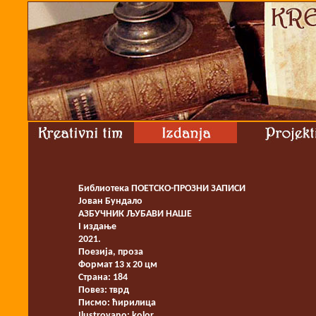
Библиотека ПОЕТСКО-ПРОЗНИ ЗАПИСИ
Јован Бундало
АЗБУЧНИК ЉУБАВИ НАШЕ
I издање
2021.
Поезија, проза
Формат 13 x 20 цм
Страна: 184
Повез: тврд
Писмо: ћирилица
Ilustrovano: kolor