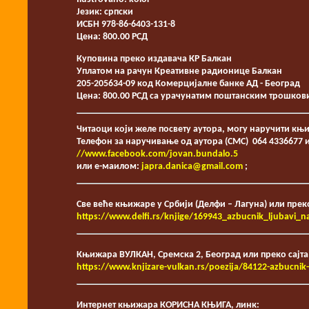
Језик: српски
ИСБН 978-86-6403-131-8
Цена: 800.00 РСД
Куповина преко издавача КР Балкан
Уплатом на рачун Креативне радионице Балкан
205-205634-09 код Комерцијалне банке АД - Београд
Цена: 800.00 РСД са урачунатим поштанским трошко
Читаоци који желе посвету аутора, могу наручити књиг
Телефон за наручивање од аутора (СМС) 064 4336677 ил
//www.facebook.com/jovan.bundalo.5
или е-маилом:
japra.danica@gmail.com
;
Све веће књижаре у Србији (Делфи – Лагуна) или прек
https://www.delfi.rs/knjige/169943_azbucnik_ljubavi_na
Књижара ВУЛКАН, Сремска 2, Београд или преко сајт
https://www.knjizare-vulkan.rs/poezija/84122-azbucnik-
Интернет књижара КОРИСНА КЊИГА, линк: