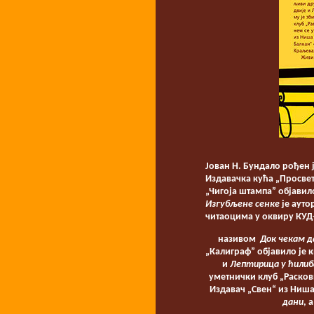
Јован Н. Бундало рођен ј
Издавачка кућа „Просвет
„Чигоја штампа” објавил
Изгубљене сенке
je ауто
читаоцима у оквиру КУД-
називом
Док чекам д
„Калиграф” објавило је 
и
Лептирица у ћилиб
уметнички клуб „Расков
Издавач „Свен“ из Ниша
дани
, 