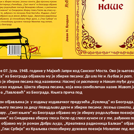
е 07. јула. 1948. године у Мајкић Јапри код Санског Моста. Ово је њего
а” из Београда објавила му је збирке песама:
Да или Не
и
Љубав је рат
.
о је збирке песама под називима:
Насмеј се растанку
и
Накит туђе ду
рско издање. Шеста збирка песама, која има симболичан назив
Живот је
а „Павловић” из Београда. Књига прича под
ан
објављена је у издању издавачког предузећа „Букленд” из Београда
књигу песама за децу
Невидљиви друм
и збирке песама:
Јесењи сонети
,
ару
. „Свет књиге“ из Београда објавио му је збирку родољубиве поезиј
ник" из Смедерева збирку глоса
Госпо од спаса кунем се у те
, рађених п
 објавио му је роман
Добри људи
, „Креативна радионица Балкан“ објав
а „Глас Србије“ из Краљева стихозбирку духовне поезије
Молитве под ли