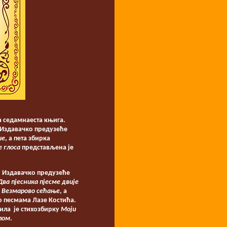
ва седамнаеста књига.
 Издавачко предузеће
ше
, а пета збирка
 глоса
представљена је
. Издавачко предузеће
Два пјесника пјесме двије
е
Везмарово сећање
, а
о песмама Лазе Костића.
ила је стихозбирку
Моји
пом
.