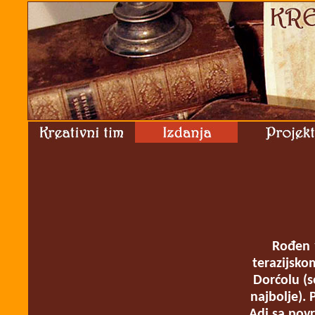
Rođen 
terazijsko
Dorćolu (se
najbolje).
Adi sa pov