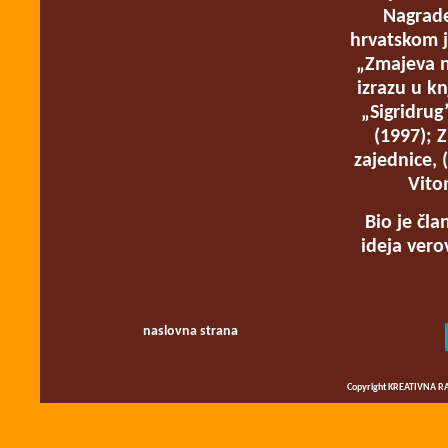
Nagrade
hrvatskom j
„Zmajeva n
izrazu u kn
„Sigridrug
(1997); 
zajednice, 
Vito
Bio je čla
ideja vero
naslovna strana
Copyright KREATIVNA RA