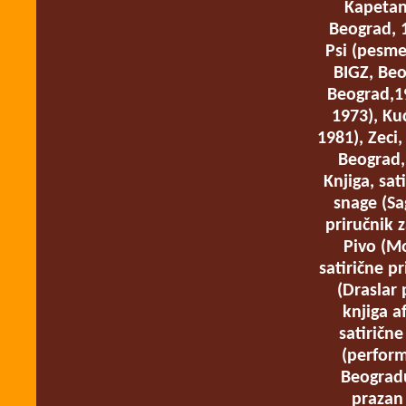
Kapetan 
Beograd, 1
Psi (pesme
BIGZ, Beo
Beograd,19
1973), Ku
1981), Zeci,
Beograd,
Knjiga, sat
snage (Sa
priručnik z
Pivo (Mo
satirične p
(Draslar
knjiga a
satirične
(perform
Beogradu
prazan 