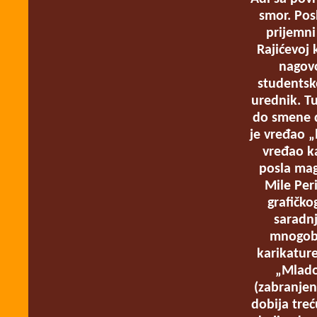
smor. Pos
prijemni
Rajićevoj
nagovo
studentsko
urednik.
Tu
do smene d
je vređao „l
vređao k
posla mag
Mile Per
grafičko
saradn
mnogobr
karikature
„Mlado
(zabranjen
dobija treć