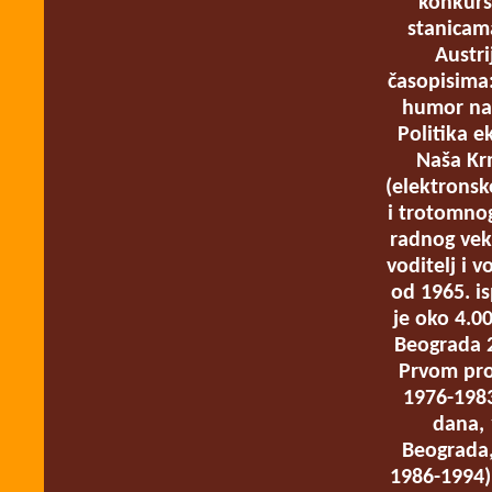
konkurs
stanicama
Austri
časopisima:
humor na 
Politika e
Naša Krm
(elektronsk
i trotomno
radnog vek
voditelj i 
od 1965. is
je oko 4.0
Beograda 2
Prvom pro
1976-1983
dana,
Beograda,
1986-1994)