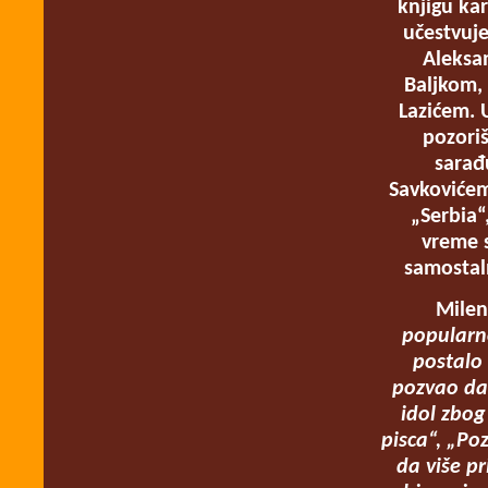
knjigu kar
učestvuje
Aleksa
Baljkom,
Lazićem. 
pozori
sarađ
Savkovićem
„Serbia“
vreme s
samostal
Milen
popularno
postalo 
pozvao da 
idol zbog
pisca“, „Po
da više p