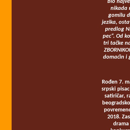
bio najve
nikada 
gomilu d
jezika, ost
predlog Ni
pec“. Od ko
tri tačke n
ZBORNIKOM
domaćin i 
Rođen 7. ma
srpski pisac
satiričar, 
beogradsko
povremeno 
2018. Zas
drama 