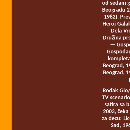
od sedam g
Beogradu 20
1982). Pre
Heroj Galak
Dela Vr
Družina prs
— Gospod
Gospodar 
kompleta
Beograd, 19
Beograd, 1
Rođak Glo/
TV scenario
satira sa 
2003, čeka 
za decu: Li
Sad, 19