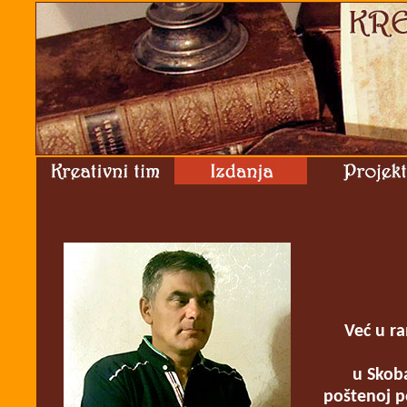
Već u ra
u Skoba
poštenoj po