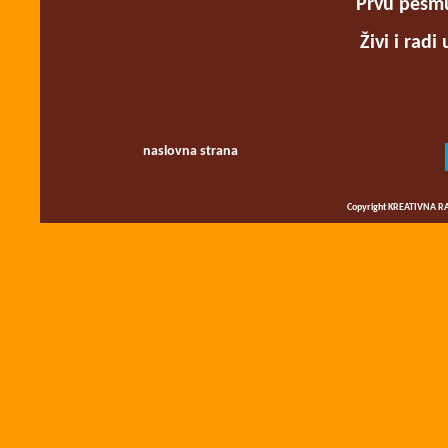
Prvu pesmu
Živi i radi
naslovna strana
Copyright KREATIVNA RA