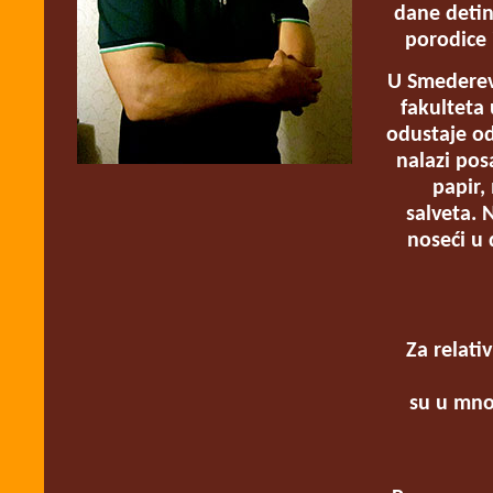
dane detinj
porodice 
U Smederev
fakulteta
odustaje od
nalazi pos
papir,
salveta. 
noseći u 
Za relati
su u mno