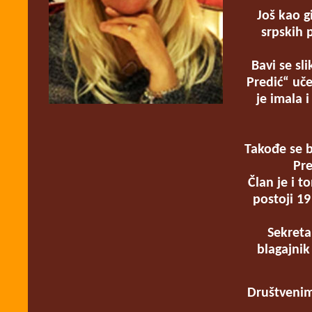
Još kao g
srpskih 
Bavi se sl
Predić“ uče
je imala 
Takođe se ba
Pre
Član je i t
postoji 1
Sekreta
blagajnik
Društvenim