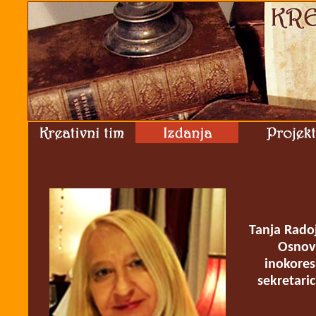
Tanja Radoj
Osnovn
inokores
sekretaric