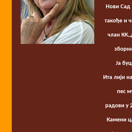
Нови Сад 
такође и ч
члан КК,,
зборни
Ја бу
Ита лији н
пес м
радови у 2
Камени ца