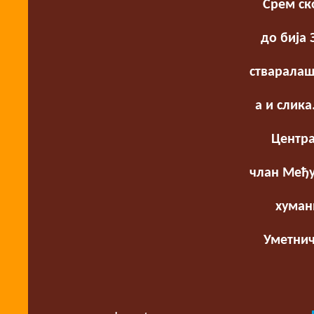
Срем ск
до бија
стваралашт
а и слика
Центра
члан Међу
хуман
Уметнич