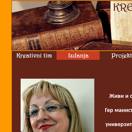
Живи и с
Гер манис
универзит