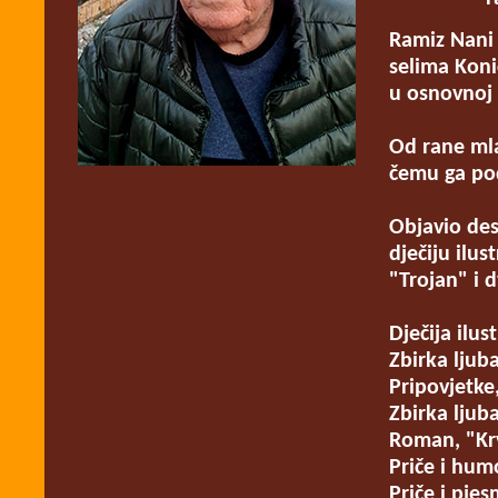
Ramiz Nani 
selima Koni
u osnovnoj 
Od rane mla
čemu ga pod
Objavio dese
dječiju ilus
"Trojan" i 
Dječija ilus
Zbirka ljub
Pripovjetke
Zbirka ljub
Roman, "Krv
Priče i hum
Priče i pje