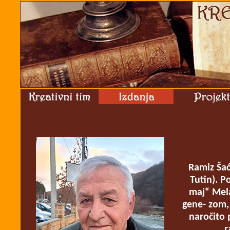
Ramiz Šać
Tutin). P
maj“ Mela
gene- zom, 
naročito 
r