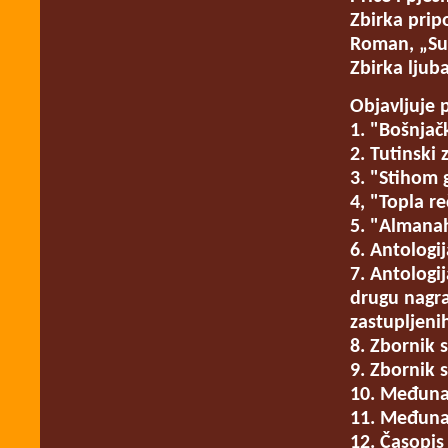
Zbirka prip
Roman, „Suz
Zbirka ljub
Objavljuje 
1. "Bošnjačk
2. Tutinski 
3. "Stihom 
4, "Topla re
5. "Almana
6. Antologij
7. Antologi
drugu nagr
zastupljenih
8. Zbornik 
9. Zbornik 
10. Međunar
11. Međunar
12. Časopis