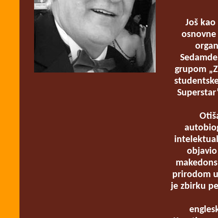
Još kao
osnovne 
organ
Sedamdes
grupom „Za
studentske
Superstar
Otiš
autobiog
intelektua
objavio
makedonsk
prirodom u
je zbirku p
engles