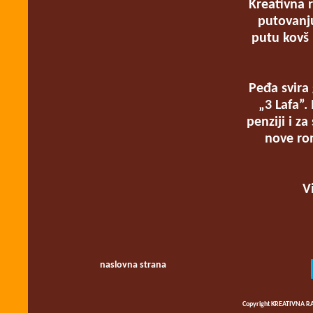
Kreativna 
putovanju
putu kovš 
Peđa svira 
„3 Lafa”.
penziji i z
nove ro
V
naslovna strana
Copyright KREATIVNA RA