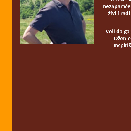
nezapamćen
živi i ra
Voli da ga
Oženjen
Inspiri