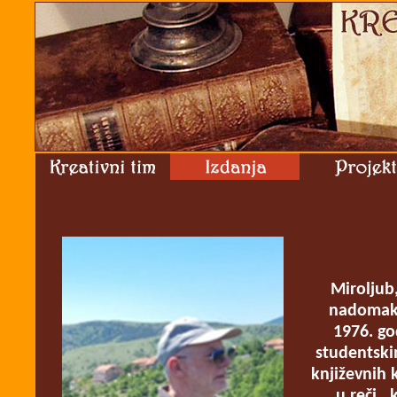
Miroljub
nadomak 
1976. go
studentski
književnih 
u reči, 