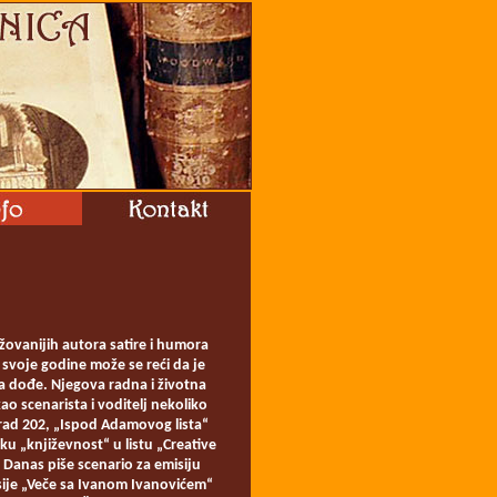
žovanijih autora satire i humora
a svoje godine može se reći da je
a dođe. Njegova radna i životna
kao scenarista i voditelj nekoliko
grad 202, „Ispod Adamovog lista“
iku „književnost“ u listu „Creative
. Danas piše scenario za emisiju
sije „Veče sa Ivanom Ivanovićem“