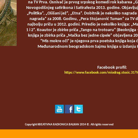
na TV Prva. Osnivač je prvog srpskog komedi rok kabarea „Gr
Novogodišnjeg satirikona i Satirafesta 2013. godine. Objavljuj
„Politika“, „Ošišani jež“, „Etna“. Dobitnik je nekoliko nagrada 
nagrada“ za 2008. Godinu, „Pera Stojanović Tuman“ za TV dr
najbolju priču u 2012. godini. Priredio je nekoliko knjiga: „
1 i 2“. Koautor je zbirke priča „Tango na trotoaru“ (Beoknjig
knjiga je zbirka priča „Mačka bez jedne cipele” objavljena 2
“Mis mokre oči” je njegova prva poetska knjiga koja će
Međunarodnom beogradskom Sajmu knjiga u izdanju Kr
Facebook profil:
https://www.facebook.com/miodrag.stosic.31?
Copyright KREATIVNA RADIONICA BALKAN 2014 ©. All rights reserved