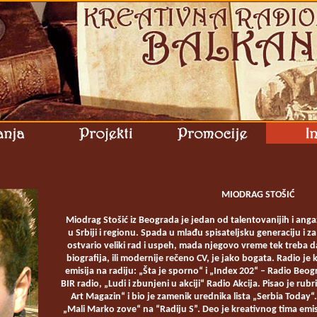
MIODRAG STOŠIĆ
Miodrag Stošić iz Beograda je jedan od talentovanijih i anga
u Srbiji i regionu. Spada u mlađu spisateljsku generaciju i z
ostvario veliki rad i uspeh, mada njegovo vreme tek treba d
biografija, ili modernije rečeno CV, je jako bogata. Radio je 
emisija na radiju: „Šta je sporno“ i „Index 202“ – Radio Beo
BIR radio, „Ludi i zbunjeni u akciji“ Radio Akcija. Pisao je rubr
Art Magazin“ i bio je zamenik urednika lista „Serbia Today“
„Mali Marko zove“ na “Radiju S”. Deo je kreativnog tima emi