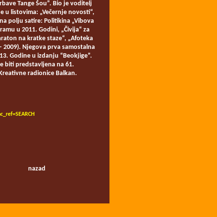
bave Tange Šou”. Bio je voditelj
e u listovima: „Večernje novosti“,
na polju satire: Politikina „Vibova
amu u 2011. Godini, „Čivija“ za
Maraton na kratke staze“, „Afoteka
a – 2009). Njegova prva samostalna
013. Godine u izdanju “Beokjige”.
 biti predstavljena na 61.
eativne radionice Balkan.
hc_ref=SEARCH
nazad