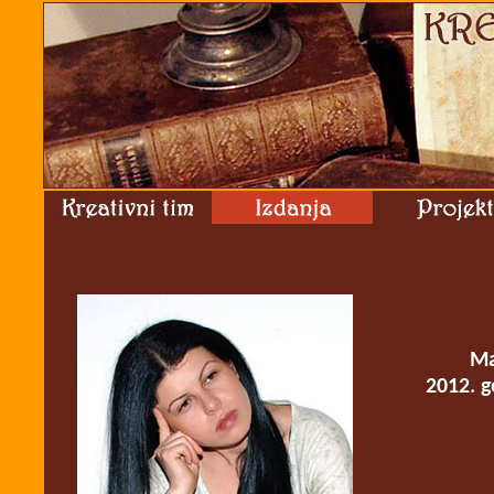
Ma
2012. g