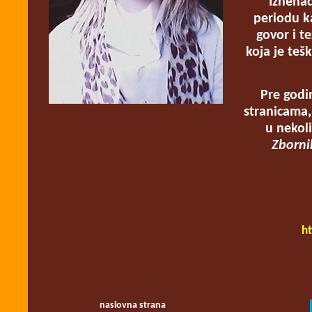
Iznenad
periodu ka
govor i t
koja je teš
Pre godi
stranicama,
u nekol
Zborni
ht
naslovna strana