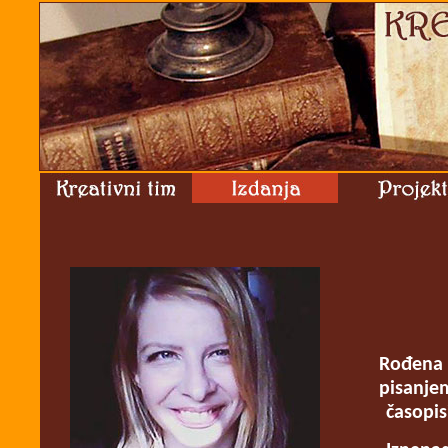
Rođena s
pisanjem
časopis