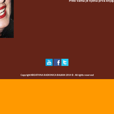
Pred vama je njena prva knjig
Copyright KREATIVNA RADIONICA BALKAN 2014 ©. All rights reserved