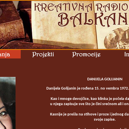
DANIJELA GOLIJANIN
Danijela Golijanin je rođena 15. no vembra 1972
Kao i mnoge devojčice, kao klinka je počela da
u njega zapisuje sve što je čini srećnom ali i on
Kasnije je prešla na stihove i proze i jednog da
svoje zapise.