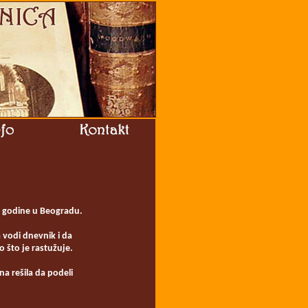
. godine u Beogradu.
 vodi dnevnik i da
o što je rastužuje.
na rešila da podeli