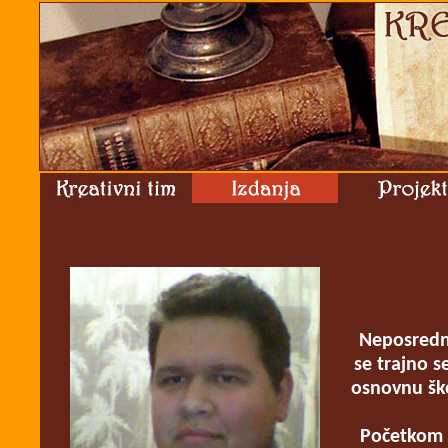
Neposredno
se trajno s
osnovnu ško
Početkom 