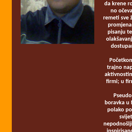
da krene ro
no očeva
remeti sve 
promjena 
pisanju te
olakšavanja
dostupan
Početkom 
trajno nap
aktivnosti
firmi; u f
Pseudon
boravka u 
polako poč
svije
nepodnošlji
inspirisan