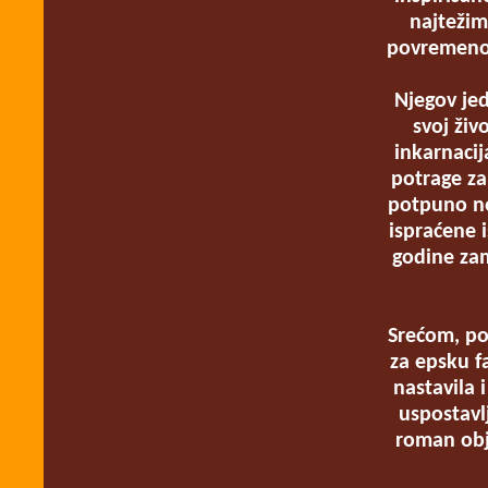
najtežim
povremeno 
Njegov jedi
svoj živ
inkarnacij
potrage za
potpuno ne
ispraćene i
godine za
Srećom, poj
za epsku f
nastavila 
uspostavl
roman obja