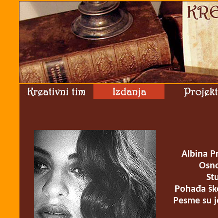
Albina P
Osno
St
Pohađa ško
Pesme su jo