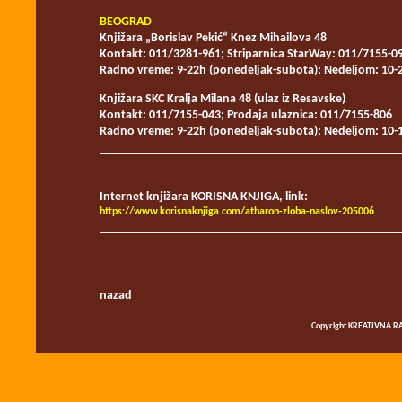
BEOGRAD
Knjižara „Borislav Pekić“
Knez Mihailova 48
Kontakt: 011/3281-961; Striparnica StarWay: 011/7155-0
Radno vreme: 9-22h (ponedeljak-subota); Nedeljom: 10-
Knjižara SKC
Kralja Milana 48 (ulaz iz Resavske)
Kontakt: 011/7155-043; Prodaja ulaznica: 011/7155-806
Radno vreme: 9-22h (ponedeljak-subota); Nedeljom: 10-
Internet knjižara KORISNA KNJIGA, link:
https://www.korisnaknjiga.com/atharon-zloba-naslov-205006
nazad
Copyright KREATIVNA RA