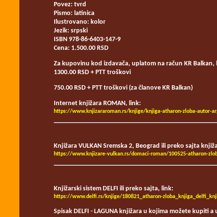
Povez: tvrd
Pismo: latinica
Ilustrovano: kolor
Jezik: srpski
ISBN 978-86-6403-147-9
Cena: 1.500.00 RSD
Za kupovinu kod izdavača, uplatom na račun KR Balkan, 
1300.00 RSD + PTT troškovi
750.00 RSD + PTT troškovi (za članove KR Balkan)
Internet knjižara ROMAN, link:
https://www.knjizararoman.rs/knjige/knjiga-atharon-zloba-autor-ar
Knjižara VULKAN Sremska 2, Beograd ili preko sajta knjiž
https://www.knjizare-vulkan.rs/domaci-roman/100525-atharon-zlo
Knjižarski sistem DELFI ili preko sajta, link:
https://www.delfi.rs/knjige/180821_atharon-zloba_knjiga_delfi_knj
Spisak DELFI - LAGUNA knjižara u kojima možete kupiti a