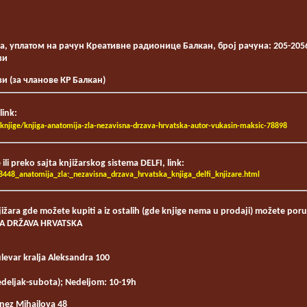
а, уплатом на рачун Креативне радионице Балкан, број рачуна: 205-205
ви
и (за чланове КР Балкан)
link:
knjige/knjiga-anatomija-zla-nezavisna-drzava-hrvatska-autor-vukasin-maksic-78898
 ili preko sajta knjižarskog sistema DELFI, link:
78448_anatomija_zla:_nezavisna_drzava_hrvatska_knjiga_delfi_knjizare.html
žara gde možete kupiti a iz ostalih (gde knjige nema u prodaji) možete poruč
NA DRŽAVA HRVATSKA
levar kralja Aleksandra 100
deljak-subota); Nedeljom: 10-19h
nez Mihailova 48