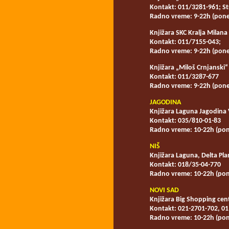
Kontakt: 011/3281-961; St
Radno vreme: 9-22h (pone
Knjižara SKC
Kralja Milana 
Kontakt: 011/7155-043;
Radno vreme: 9-22h (pone
Knjižara „Miloš Crnjanski“
Kontakt: 011/3287-677
Radno vreme: 9-22h (pone
JAGODINA
Knjižara Laguna Jagodina
Kontakt: 035/810-01-83
Radno vreme: 10-22h (pon
NIŠ
Knjižara Laguna, Delta Pla
Kontakt: 018/35-04-770
Radno vreme: 10-22h (pon
NOVI SAD
Knjižara Big Shopping cen
Kontakt: 021-2701-702, 0
Radno vreme: 10-22h (pon