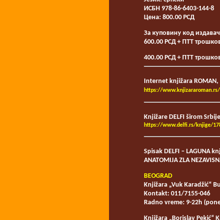
ИСБН 978-86-6403-144-8
Цена: 800.00 РСД
За куповину код издавач
600.00 РСД + ПТТ трошко
400.00 РСД + ПТТ трошков
Internet knjižara ROMAN, 
https://www.knjizararoman.rs/
Knjižare DELFI širom Srbije
https://www.delfi.rs/knjige/1
Spisak DELFI – LAGUNA knji
ANATOMIJA ZLA NEZAVIS
BEOGRAD
Knjižara „Vuk Karadžić“
Bu
Kontakt: 011/7155-046
Radno vreme: 9-22h (pone
Knjižara „Borislav Pekić“
K