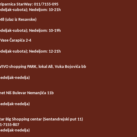
riparnica StarWay: 011/7155-095
deljak-subota); Nedeljom: 10-21h
48 (ulaz iz Resavske)
deljak-subota); Nedeljom: 10-19h
Vase Čarapića 2-4
deljak-subota); Nedeljom: 12-21h
VIVO shopping PARK, lokal A8, Vuka Bojovića bb
edeljak-nedelja)
net Niš
Bulevar Nemanjića 11b
edeljak-nedelja)
tar
Big Shopping centar (Sentandrejski put 11)
11-7155-807
edeljak-nedelja)