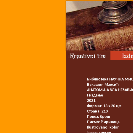
Библиотека НАУЧНА МИ
Вукашин Максић
АНАТОМИЈА ЗЛА НЕЗАВИ
I издање
2021.
Формат: 13 x 20 цм
Страна: 210
Повез: брош
Писмо: ћирилица
Ilustrovano: kolor
Језик: српски