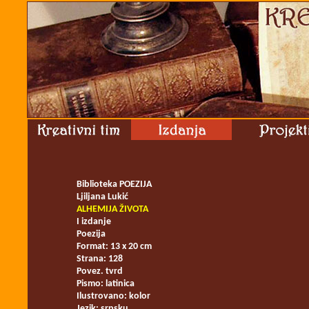
Biblioteka POEZIJA
Ljiljana Lukić
ALHEMIJA ŽIVOTA
I izdanje
Poezija
Format: 13 x 20 cm
Strana: 128
Povez. tvrd
Pismo: latinica
Ilustrovano: kolor
Jezik: srpsku