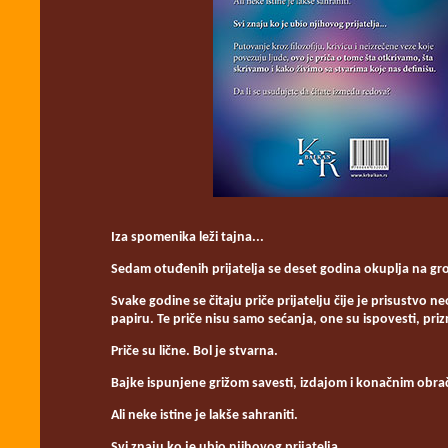
Iza spomenika leži tajna...
Sedam otuđenih prijatelja se deset godina okuplja na gro
Svake godine se čitaju priče prijatelju čije je prisustvo n
papiru. Te priče nisu samo sećanja, one su ispovesti, pr
Priče su lične. Bol je stvarna.
Bajke ispunjene grižom savesti, izdajom i konačnim obrač
Ali neke istine je lakše sahraniti.
Svi znaju ko je ubio njihovog prijatelja...