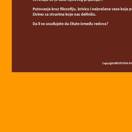
Putovanje kroz filozofiju, krivicu i neizrečene veze koje 
živimo sa stvarima koje nas definišu.
Da li se usuđujete da čitate između redova?
Copyright KREATIVNA RA