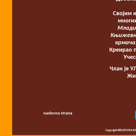
Својим 
многи
Младин
Књижевне
крмача
Креирао п
Учес
Члан је У
Жив
naslovna strana
Copyright KREATIVNA RA