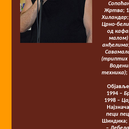
Сопоћа
Жртва
; 
Хиландар
Црно-бели
од кафа
малом)
анђелима
Савамала
(триптих 
Водени
техника)
;
Објавље
1994 –
Б
1998 –
Ца
Најзнача
пеци пец
Шиндика; 
–
Дебела