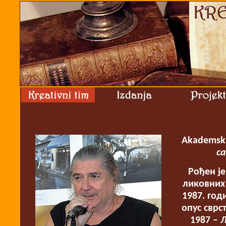
Akademski
с
Рођен је
ликовних
1987. год
опус сврс
1987 –